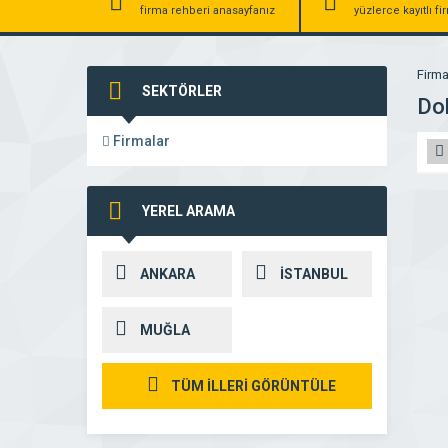
firma rehberi anasayfanız
yüzlerce kayıtlı f
Firma
SEKTÖRLER
Dok
Firmalar
YEREL ARAMA
ANKARA
İSTANBUL
MUĞLA
TÜM İLLERİ GÖRÜNTÜLE