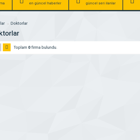
irma
en güncel haberler
güncel seri ilanlar
lar
Doktorlar
torlar
Toplam
0
firma bulundu.