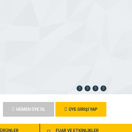
HEMEN ÜYE OL
ÜYE GİRİŞİ YAP
ÜRÜNLER
FUAR VE ETKİNLİKLER