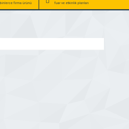
binlerce firma ürünü
fuar ve etkinlik planları