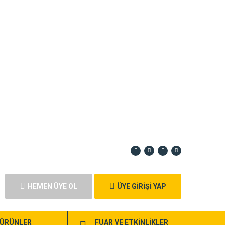
HEMEN ÜYE OL
ÜYE GİRİŞİ YAP
ÜRÜNLER
FUAR VE ETKİNLİKLER