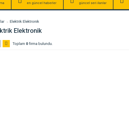
irma
en güncel haberler
güncel seri ilanlar
lar
Elektrik Elektronik
ktrik Elektronik
Toplam
0
firma bulundu.