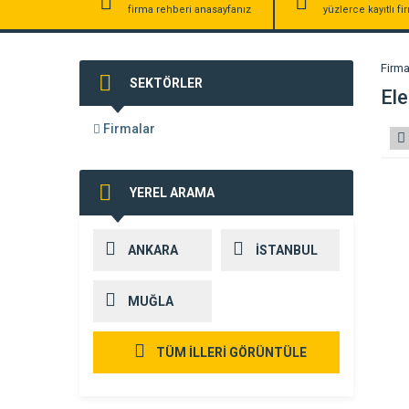
firma rehberi anasayfanız
yüzlerce kayıtlı f
Firma
SEKTÖRLER
Ele
Firmalar
YEREL ARAMA
ANKARA
İSTANBUL
MUĞLA
TÜM İLLERİ GÖRÜNTÜLE