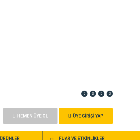
HEMEN ÜYE OL
ÜYE GİRİŞİ YAP
ÜRÜNLER
FUAR VE ETKİNLİKLER