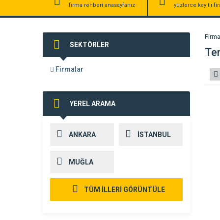
firma rehberi anasayfanız
yüzlerce kayıtlı f
Firma
SEKTÖRLER
Te
Firmalar
YEREL ARAMA
ANKARA
İSTANBUL
MUĞLA
TÜM İLLERİ GÖRÜNTÜLE