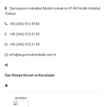
Çamçeşme mahallesi Müslim sokak no 41/A Pendik İstanbul
Türkiye
+90 (545) 912 49 83
+90 (544) 910 21 95
+90 (544) 910 21 95
info@argonmuhendislik.com.tr
Üye Olunan Kurum ve Kuruluşlar
QR KODU