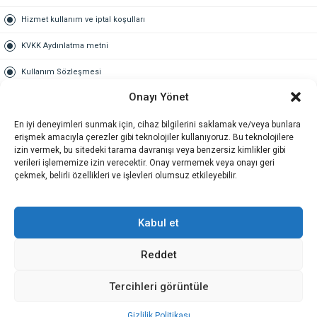
Hizmet kullanım ve iptal koşulları
KVKK Aydınlatma metni
Kullanım Sözleşmesi
Onayı Yönet
Gold Üyelik
En iyi deneyimleri sunmak için, cihaz bilgilerini saklamak ve/veya bunlara
Gold üyelik nedir
erişmek amacıyla çerezler gibi teknolojiler kullanıyoruz. Bu teknolojilere
izin vermek, bu sitedeki tarama davranışı veya benzersiz kimlikler gibi
Kariyer
verileri işlememize izin verecektir. Onay vermemek veya onayı geri
çekmek, belirli özellikleri ve işlevleri olumsuz etkileyebilir.
İş Başvuru Formu
İletişim
Kabul et
Reddet
İletişim
Tercihleri görüntüle
Gizlilik Politikası