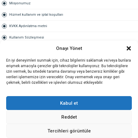
Misyonumuz
Hizmet kullanım ve iptal koşulları
KVKK Aydınlatma metni
Kullanım Sözleşmesi
Onayı Yönet
Gold Üyelik
En iyi deneyimleri sunmak için, cihaz bilgilerini saklamak ve/veya bunlara
Gold üyelik nedir
erişmek amacıyla çerezler gibi teknolojiler kullanıyoruz. Bu teknolojilere
izin vermek, bu sitedeki tarama davranışı veya benzersiz kimlikler gibi
Kariyer
verileri işlememize izin verecektir. Onay vermemek veya onayı geri
çekmek, belirli özellikleri ve işlevleri olumsuz etkileyebilir.
İş Başvuru Formu
İletişim
Kabul et
Reddet
İletişim
Tercihleri görüntüle