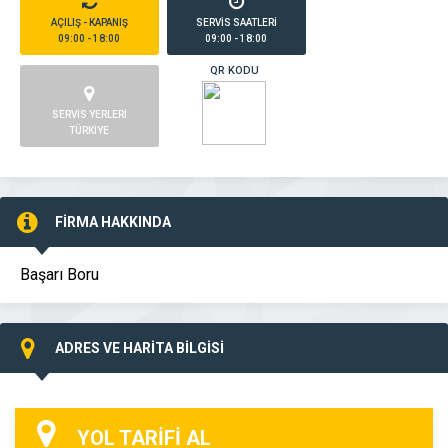
AÇILIŞ - KAPANIŞ
SERVİS SAATLERİ
09:00 - 18:00
09:00 - 18:00
QR KODU
SERVİS YERLERİ
TÜRKİYE
FİRMA HAKKINDA
Başarı Boru
ADRES VE HARİTA BİLGİSİ
YOL TARİFİ AL