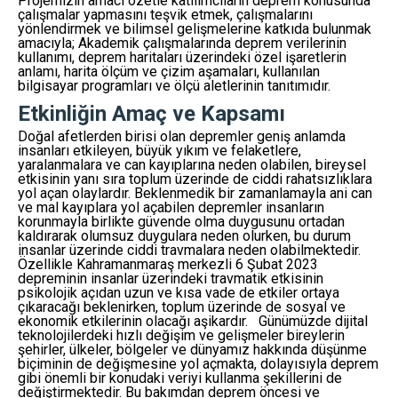
Projemizin amacı özetle katılımcıların deprem konusunda
çalışmalar yapmasını teşvik etmek, çalışmalarını
yönlendirmek ve bilimsel gelişmelerine katkıda bulunmak
amacıyla; Akademik çalışmalarında deprem verilerinin
kullanımı, deprem haritaları üzerindeki özel işaretlerin
anlamı, harita ölçüm ve çizim aşamaları, kullanılan
bilgisayar programları ve ölçü aletlerinin tanıtımıdır.
Etkinliğin Amaç ve Kapsamı
Doğal afetlerden birisi olan depremler geniş anlamda
insanları etkileyen, büyük yıkım ve felaketlere,
yaralanmalara ve can kayıplarına neden olabilen, bireysel
etkisinin yanı sıra toplum üzerinde de ciddi rahatsızlıklara
yol açan olaylardır. Beklenmedik bir zamanlamayla ani can
ve mal kayıplara yol açabilen depremler insanların
korunmayla birlikte güvende olma duygusunu ortadan
kaldırarak olumsuz duygulara neden olurken, bu durum
insanlar üzerinde ciddi travmalara neden olabilmektedir.
Özellikle Kahramanmaraş merkezli 6 Şubat 2023
depreminin insanlar üzerindeki travmatik etkisinin
psikolojik açıdan uzun ve kısa vade de etkiler ortaya
çıkaracağı beklenirken, toplum üzerinde de sosyal ve
ekonomik etkilerinin olacağı aşikardır. Günümüzde dijital
teknolojilerdeki hızlı değişim ve gelişmeler bireylerin
şehirler, ülkeler, bölgeler ve dünyamız hakkında düşünme
biçiminin de değişmesine yol açmakta, dolayısıyla deprem
gibi önemli bir konudaki veriyi kullanma şekillerini de
değiştirmektedir. Bu bakımdan deprem öncesi ve