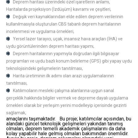
Deprem haritası üzerindeki özel işaretlerin anlamı,
Haritalarda projeksiyon (İzdüşüm) kavramı ve çeşitleri,
Değişik veri kaynaklarından elde edilen deprem verilerinin
kullanılmasıyla oluşturulan CBS tabanlı deprem haritalarının
incelenmesi ve uygulama örnekleri,
Yersel lazer tarayıcı, uçak, insansız hava araçları (İHA) ve
uydu görüntülerinden deprem haritası yapımı,
Deprem haritalarının yapımıyla doğrudan ilgili bilgisayar
programları ve uydu bazlı konum belirleme (GPS) gibi yapay uydu
teknolojisindeki gelişmelerin tanıtılması,
Harita üretiminin ilk adımı olan arazi uygulamalarının
tanıtılması,
Katılımcıların mesleki çalışma alanlarına uygun sanal
gerçeklik hakkında bilgiler vermek ve depreme dayalı uygulama
örnekleri olarak bir yerleşim yerini modelleyip içerisinde gezinti
sağlamak,
amaçlarını taşımaktadır. Bu proje; katılımcılar açısından, bu
alandaki güncel teknolojik gelişmeleri yakından tanımış
olmaları, deprem temelli akademik çalışmalarını da daha
kolay yapabilir hale gelmiş olmaları bakımından önemlidir.