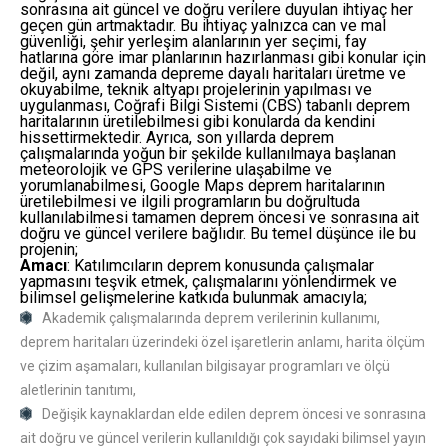
sonrasına ait güncel ve doğru verilere duyulan ihtiyaç her
geçen gün artmaktadır. Bu ihtiyaç yalnızca can ve mal
güvenliği, şehir yerleşim alanlarının yer seçimi, fay
hatlarına göre imar planlarının hazırlanması gibi konular için
değil, aynı zamanda depreme dayalı haritaları üretme ve
okuyabilme, teknik altyapı projelerinin yapılması ve
uygulanması, Coğrafi Bilgi Sistemi (CBS) tabanlı deprem
haritalarının üretilebilmesi gibi konularda da kendini
hissettirmektedir. Ayrıca, son yıllarda deprem
çalışmalarında yoğun bir şekilde kullanılmaya başlanan
meteorolojik ve GPS verilerine ulaşabilme ve
yorumlanabilmesi, Google Maps deprem haritalarının
üretilebilmesi ve ilgili programların bu doğrultuda
kullanılabilmesi tamamen deprem öncesi ve sonrasına ait
doğru ve güncel verilere bağlıdır. Bu temel düşünce ile bu
projenin;
Amacı
: Katılımcıların deprem konusunda çalışmalar
yapmasını teşvik etmek, çalışmalarını yönlendirmek ve
bilimsel gelişmelerine katkıda bulunmak amacıyla;
Akademik çalışmalarında deprem verilerinin kullanımı,
deprem haritaları üzerindeki özel işaretlerin anlamı, harita ölçüm
ve çizim aşamaları, kullanılan bilgisayar programları ve ölçü
aletlerinin tanıtımı,
Değişik kaynaklardan elde edilen deprem öncesi ve sonrasına
ait doğru ve güncel verilerin kullanıldığı çok sayıdaki bilimsel yayın