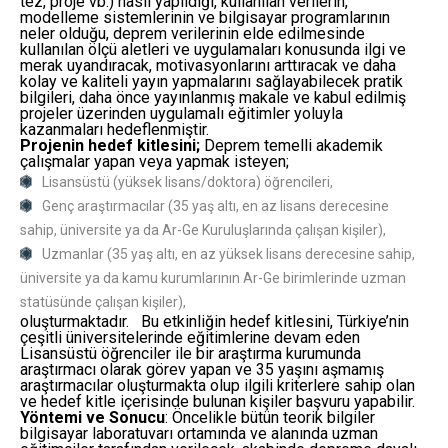
tez, proje vb.) nasıl yapıldığı, kullanılan verilerin,
modelleme sistemlerinin ve bilgisayar programlarının
neler olduğu, deprem verilerinin elde edilmesinde
kullanılan ölçü aletleri ve uygulamaları konusunda ilgi ve
merak uyandıracak, motivasyonlarını arttıracak ve daha
kolay ve kaliteli yayın yapmalarını sağlayabilecek pratik
bilgileri, daha önce yayınlanmış makale ve kabul edilmiş
projeler üzerinden uygulamalı eğitimler yoluyla
kazanmaları hedeflenmiştir.
Projenin hedef kitlesini;
Deprem temelli akademik
çalışmalar yapan veya yapmak isteyen;
Lisansüstü (yüksek lisans/doktora) öğrencileri,
Genç araştırmacılar (35 yaş altı, en az lisans derecesine
sahip, üniversite ya da Ar-Ge Kuruluşlarında çalışan kişiler),
Uzmanlar (35 yaş altı, en az yüksek lisans derecesine sahip,
üniversite ya da kamu kurumlarının Ar-Ge birimlerinde uzman
statüsünde çalışan kişiler),
oluşturmaktadır. Bu etkinliğin hedef kitlesini, Türkiye’nin
çeşitli üniversitelerinde eğitimlerine devam eden
Lisansüstü öğrenciler ile bir araştırma kurumunda
araştırmacı olarak görev yapan ve 35 yaşını aşmamış
araştırmacılar oluşturmakta olup ilgili kriterlere sahip olan
ve hedef kitle içerisinde bulunan kişiler başvuru yapabilir.
Yöntemi ve Sonucu
: Öncelikle bütün teorik bilgiler
bilgisayar laboratuvarı ortamında ve alanında uzman