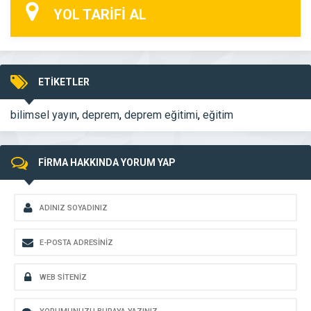
YOL TARİFİ AL
ETİKETLER
bilimsel yayın
,
deprem
,
deprem eğitimi
,
eğitim
FİRMA HAKKINDA YORUM YAP