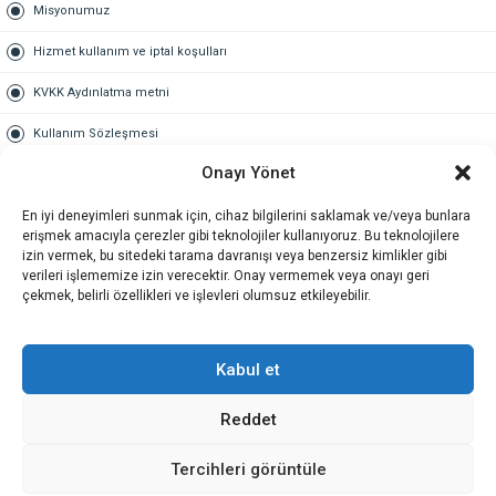
Misyonumuz
Hizmet kullanım ve iptal koşulları
KVKK Aydınlatma metni
Kullanım Sözleşmesi
Onayı Yönet
Gold Üyelik
En iyi deneyimleri sunmak için, cihaz bilgilerini saklamak ve/veya bunlara
Gold üyelik nedir
erişmek amacıyla çerezler gibi teknolojiler kullanıyoruz. Bu teknolojilere
izin vermek, bu sitedeki tarama davranışı veya benzersiz kimlikler gibi
Kariyer
verileri işlememize izin verecektir. Onay vermemek veya onayı geri
çekmek, belirli özellikleri ve işlevleri olumsuz etkileyebilir.
İş Başvuru Formu
İletişim
Kabul et
Reddet
İletişim
Tercihleri görüntüle