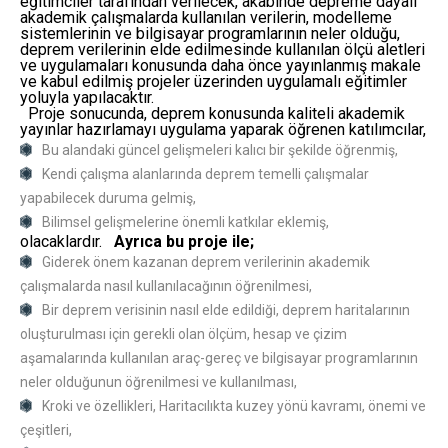
eğitimciler tarafından verilecek, akabinde depreme dayalı
akademik çalışmalarda kullanılan verilerin, modelleme
sistemlerinin ve bilgisayar programlarının neler olduğu,
deprem verilerinin elde edilmesinde kullanılan ölçü aletleri
ve uygulamaları konusunda daha önce yayınlanmış makale
ve kabul edilmiş projeler üzerinden uygulamalı eğitimler
yoluyla yapılacaktır.
Proje sonucunda, deprem konusunda kaliteli akademik
yayınlar hazırlamayı uygulama yaparak öğrenen katılımcılar,
Bu alandaki güncel gelişmeleri kalıcı bir şekilde öğrenmiş,
Kendi çalışma alanlarında deprem temelli çalışmalar
yapabilecek duruma gelmiş,
Bilimsel gelişmelerine önemli katkılar eklemiş,
olacaklardır.
Ayrıca bu proje ile;
Giderek önem kazanan deprem verilerinin akademik
çalışmalarda nasıl kullanılacağının öğrenilmesi,
Bir deprem verisinin nasıl elde edildiği, deprem haritalarının
oluşturulması için gerekli olan ölçüm, hesap ve çizim
aşamalarında kullanılan araç-gereç ve bilgisayar programlarının
neler olduğunun öğrenilmesi ve kullanılması,
Kroki ve özellikleri, Haritacılıkta kuzey yönü kavramı, önemi ve
çeşitleri,