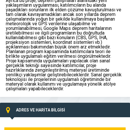
Ayrıca bu proje, deprem çalışmaları alanındaki yeni
yaklaşımların uygulanması, katılımcıların bu alanda
yaşadıkları sorunların ilk elden çözüme kavuşturulması ve
tam olarak kavrayamadıkları ancak son yıllarda deprem
çalışmalarında yoğun bir şekilde kullanılmaya başlanan
meteorolojik ve GPS verilerine ulaşabilme ve
yorumlanabilmesi, Google Maps deprem haritalarının
üretilebilmesi ve ilgili programların bu doğrultuda
kullanılabilmesi gibi bazı konuların (CBS, GPS, İHA,
projeksiyon sistemleri, koordinat sistemleri vb.)
açıklanması bakımından büyük önem arz etmektedir.
Planlanan program kapsamında katılımcılara teori ile
birlikte uygulamalı eğitim verilmesi öngörülmektedir.
Proje kapsamında uygulamaları yapılacak olan sanal
gerçeklik tekniği sayesinde katılımcılar, proje
hazırlıklarında zenginleştirilmiş materyal üretiminde
yenilikçi yaklaşımlar geliştirebileceklerdir. Sanal gerçeklik
teknolojisi ile projelerinin uygulamalı öğretiminde bir
materyal olarak kullanımı ve uygulamaya yönelik atölye
çalışmaları yapabileceklerdir.
ADRES VE HARİTA BİLGİSİ