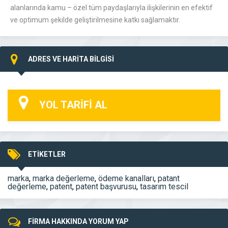
alanlarında kamu – özel tüm paydaşlarıyla ilişkilerinin en efektif
ve optimum şekilde geliştirilmesine katkı sağlamaktır.
ADRES VE HARİTA BİLGİSİ
YOL TARİFİ AL
ETİKETLER
marka
,
marka değerleme
,
ödeme kanalları
,
patant
değerleme
,
patent
,
patent başvurusu
,
tasarım tescil
FİRMA HAKKINDA YORUM YAP