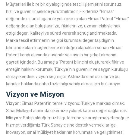
Müşterileri ile bire bir diyalog içinde tescil işlemlerini sorunsuz,
hızlı ve güvenilir şekilde yürütmektedir. Fikirleriniz “Elmas”
değerinde olsun sloganı ile yola çıkmış olan Elmas Patent “Elmas”
değerinde olan buluşlarınıza, fikirlerinize; uzman ekibiyle hak
ettiği değeri, kaliteyi ve sürati vererek sonuçlandırmaktadır.
Marka tescil ettirmenin ne gibi kurumsal değer taşıdığının
bilincinde olan müşterilerine en doğru olanakları sunan Elmas
Patent kendi alanında güvenilir ve saygın bir şirket olmanın
gayreti içindedir. Bu amaçla “Patent bilincini oluşturarak fikir ve
emeğin hakkını korumak, Türkiye´nin güvenilir ve saygın kuruluşu
olmayı kendine vizyon seçmiştir. Aklınızda olan sorular ve bu
konular hakkında daha fazla bilgi sahibi olmak için bizi arayın
Vizyon ve Misyon
Vizyon:
Elmas Patent’in temel vizyonu; Türkiye markası olmak,
Sınai Mülkiyet alanında ülkemize yüksek katma değer sağlamak.
Misyon:
Sahip olduğumuz bilgi, tecrübe ve araştırma yeteneği ile
hizmet verdiğimiz Türk Sanayicisine destek vermek, ar-ge,
inovasyon, sınai mülkiyet haklarının korunması ve geliştirilmesi