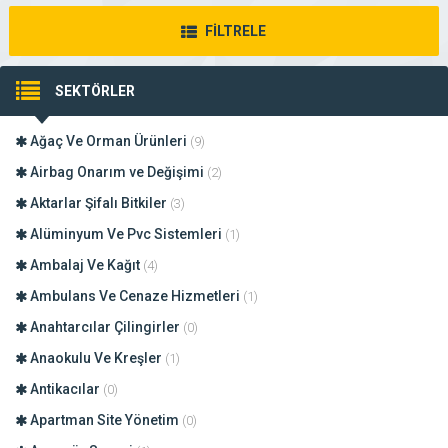
FİLTRELE
SEKTÖRLER
Ağaç Ve Orman Ürünleri
(9)
Airbag Onarım ve Değişimi
(2)
Aktarlar Şifalı Bitkiler
(3)
Alüminyum Ve Pvc Sistemleri
(1)
Ambalaj Ve Kağıt
(4)
Ambulans Ve Cenaze Hizmetleri
(1)
Anahtarcılar Çilingirler
(0)
Anaokulu Ve Kreşler
(1)
Antikacılar
(0)
Apartman Site Yönetim
(0)