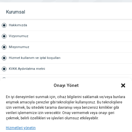
Cam Sanayi
(0)
Kurumsal
Çamaşır Çorap İç Giyim
(0)
cambalkon
(1)
Hakkımızda
Catering Yemek
(1)
Vizyonumuz
Çatı İşleri
(2)
Misyonumuz
Çiçekçiler
(1)
Hizmet kullanım ve iptal koşulları
Cimnastik Kursu
(1)
KVKK Aydınlatma metni
Dedektiflik Büroları
(1)
Dedektör Ve Arama
(1)
Kullanım Sözleşmesi
Onayı Yönet
Dekorasyon
(6)
Gold Üyelik
En iyi deneyimleri sunmak için, cihaz bilgilerini saklamak ve/veya bunlara
Demir Çelik Ve Ürünleri
(3)
erişmek amacıyla çerezler gibi teknolojiler kullanıyoruz. Bu teknolojilere
Gold üyelik nedir
Denizcilik
(3)
izin vermek, bu sitedeki tarama davranışı veya benzersiz kimlikler gibi
verileri işlememize izin verecektir. Onay vermemek veya onayı geri
Dergiler
(1)
Kariyer
çekmek, belirli özellikleri ve işlevleri olumsuz etkileyebilir.
Deri Sanayi
(1)
Hizmetleri yönetin
İş Başvuru Formu