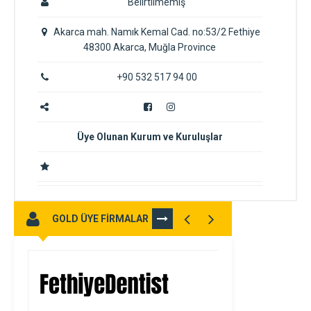
Belirtilmemiş
Akarca mah. Namık Kemal Cad. no:53/2 Fethiye
48300 Akarca, Muğla Province
+90 532 517 94 00
Üye Olunan Kurum ve Kuruluşlar
GOLD ÜYE FİRMALAR
TÜMÜNÜ
GÖR