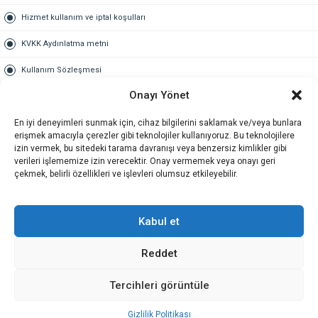
Hizmet kullanım ve iptal koşulları
KVKK Aydınlatma metni
Kullanım Sözleşmesi
Onayı Yönet
Gold Üyelik
En iyi deneyimleri sunmak için, cihaz bilgilerini saklamak ve/veya bunlara
Gold üyelik nedir
erişmek amacıyla çerezler gibi teknolojiler kullanıyoruz. Bu teknolojilere
izin vermek, bu sitedeki tarama davranışı veya benzersiz kimlikler gibi
Kariyer
verileri işlememize izin verecektir. Onay vermemek veya onayı geri
çekmek, belirli özellikleri ve işlevleri olumsuz etkileyebilir.
İş Başvuru Formu
İletişim
Kabul et
Reddet
İletişim
Tercihleri görüntüle
Gizlilik Politikası