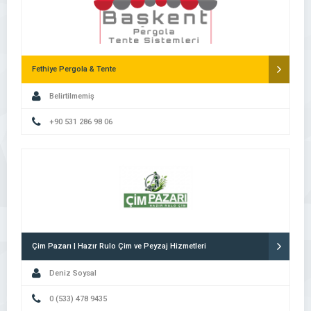
Fethiye Pergola & Tente
Belirtilmemiş
+90 531 286 98 06
Çim Pazarı | Hazır Rulo Çim ve Peyzaj Hizmetleri
Deniz Soysal
0 (533) 478 9435