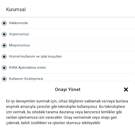
Kurumsal
Hakkımızda
Vizyonumuz
Misyonumuz
Hizmet kullanım ve iptal koşulları
KVKK Aydınlatma metni
Kullanım Sözleşmesi
Onayı Yönet
Gold Üyelik
En iyi deneyimleri sunmak için, cihaz bilgilerini saklamak ve/veya bunlara
Gold üyelik nedir
erişmek amacıyla çerezler gibi teknolojiler kullanıyoruz. Bu teknolojilere
izin vermek, bu sitedeki tarama davranışı veya benzersiz kimlikler gibi
Kariyer
verileri işlememize izin verecektir. Onay vermemek veya onayı geri
çekmek, belirli özellikleri ve işlevleri olumsuz etkileyebilir.
İş Başvuru Formu