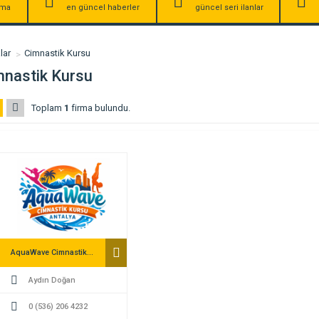
irma
en güncel haberler
güncel seri ilanlar
lar
Cimnastik Kursu
mnastik Kursu
Toplam
1
firma bulundu.
AquaWave Cimnastik Kursu Antalya
Aydın Doğan
0 (536) 206 4232