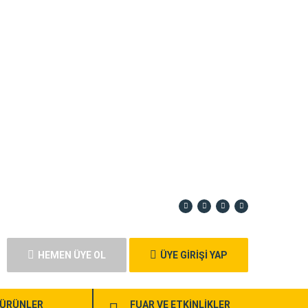
HEMEN ÜYE OL
ÜYE GİRİŞİ YAP
ÜRÜNLER
FUAR VE ETKİNLİKLER