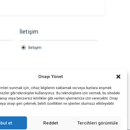
İletişim
İletişim
Onayı Yönet
imleri sunmak için, cihaz bilgilerini saklamak ve/veya bunlara erişmek
ezler gibi teknolojiler kullanıyoruz. Bu teknolojilere izin vermek, bu sitedeki
nışı veya benzersiz kimlikler gibi verileri işlememize izin verecektir. Onay
a onayı geri çekmek, belirli özellikleri ve işlevleri olumsuz etkileyebilir.
bul et
Reddet
Tercihleri görüntüle