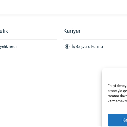
elik
Kariyer
yelik nedir
İş Başvuru Formu
En iyi deney
amacıyla çer
tarama davra
vermemek vey
Ka