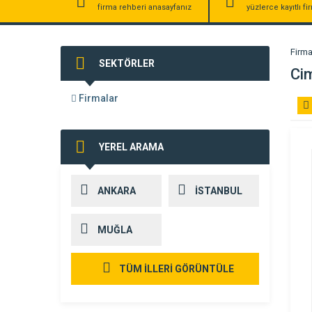
firma rehberi anasayfanız
yüzlerce kayıtlı f
Firma
SEKTÖRLER
Ci
Firmalar
YEREL ARAMA
ANKARA
İSTANBUL
MUĞLA
TÜM İLLERİ GÖRÜNTÜLE