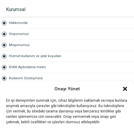
Kurumsal
Hakkımızda
Vizyonumuz
Misyonumuz
Hizmet kullanım ve iptal koşulları
KVKK Aydınlatma metni
Kullanım Sözleşmesi
Onayı Yönet
Gold Üyelik
En iyi deneyimleri sunmak için, cihaz bilgilerini saklamak ve/veya bunlara
Gold üyelik nedir
erişmek amacıyla çerezler gibi teknolojiler kullanıyoruz. Bu teknolojilere
izin vermek, bu sitedeki tarama davranışı veya benzersiz kimlikler gibi
Kariyer
verileri işlememize izin verecektir. Onay vermemek veya onayı geri
çekmek, belirli özellikleri ve işlevleri olumsuz etkileyebilir.
İş Başvuru Formu