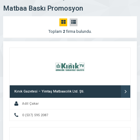
Matbaa Baskı Promosyon
Toplam
2
firma bulundu.
Kınık Gazetesi – Yimtaş Matbaacılık Ltd. Şti.
Adil Çakar
0 (537) 595 2087