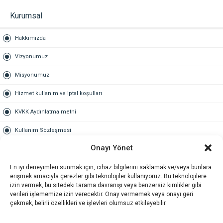
Kurumsal
Hakkımızda
Vizyonumuz
Misyonumuz
Hizmet kullanım ve iptal koşulları
KVKK Aydınlatma metni
Kullanım Sözleşmesi
Onayı Yönet
Gold Üyelik
En iyi deneyimleri sunmak için, cihaz bilgilerini saklamak ve/veya bunlara
Gold üyelik nedir
erişmek amacıyla çerezler gibi teknolojiler kullanıyoruz. Bu teknolojilere
izin vermek, bu sitedeki tarama davranışı veya benzersiz kimlikler gibi
Kariyer
verileri işlememize izin verecektir. Onay vermemek veya onayı geri
çekmek, belirli özellikleri ve işlevleri olumsuz etkileyebilir.
İş Başvuru Formu