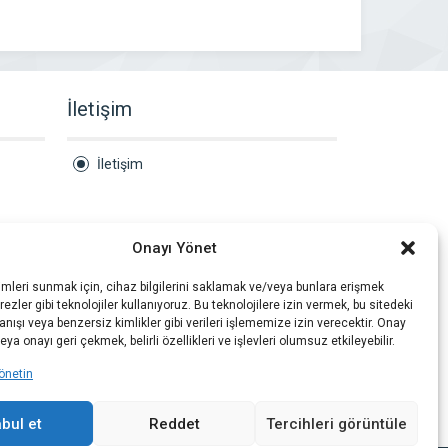
İletişim
İletişim
Onayı Yönet
imleri sunmak için, cihaz bilgilerini saklamak ve/veya bunlara erişmek
ezler gibi teknolojiler kullanıyoruz. Bu teknolojilere izin vermek, bu sitedeki
nışı veya benzersiz kimlikler gibi verileri işlememize izin verecektir. Onay
a onayı geri çekmek, belirli özellikleri ve işlevleri olumsuz etkileyebilir.
önetin
bul et
Reddet
Tercihleri görüntüle