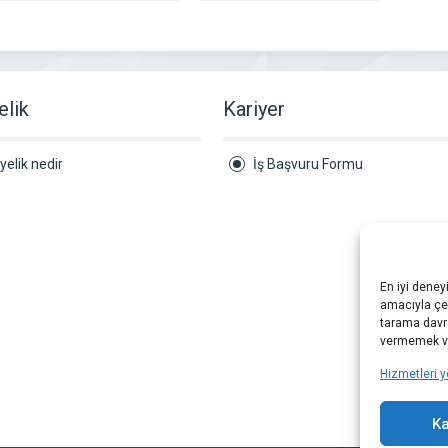
elik
Kariyer
yelik nedir
İş Başvuru Formu
En iyi deney
amacıyla çer
tarama davra
vermemek vey
Hizmetleri y
Ka