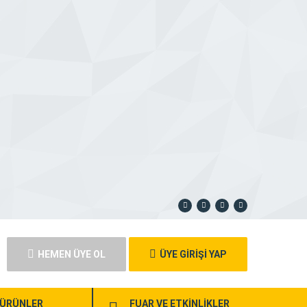
HEMEN ÜYE OL
ÜYE GİRİŞİ YAP
ÜRÜNLER
FUAR VE ETKİNLİKLER