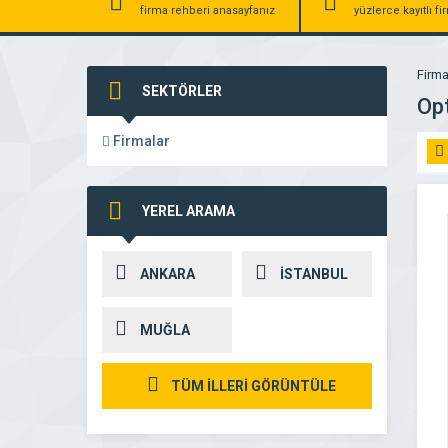
firma rehberi anasayfanız
yüzlerce kayıtlı f
Firma
SEKTÖRLER
Opt
Firmalar
YEREL ARAMA
ANKARA
İSTANBUL
MUĞLA
TÜM İLLERİ GÖRÜNTÜLE