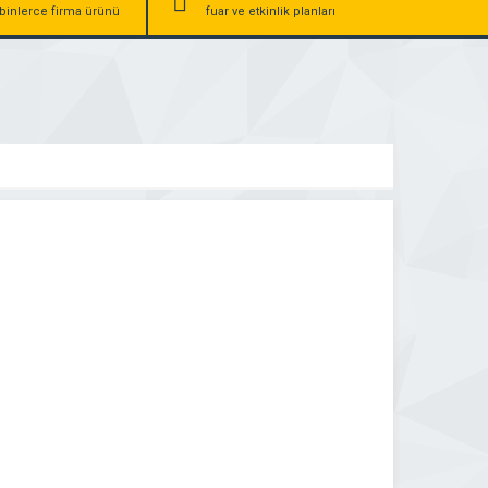
binlerce firma ürünü
fuar ve etkinlik planları