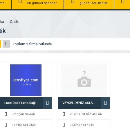
irma
en güncel haberler
güncel seri ilanlar
lar
Optik
ik
Toplam
2
firma bulundu.
Luxe Optik Lens Sağlık ve Medikal Hizmetleri Tic. Ltd. Şti.
VEYSEL DENİZ ASLAN A.Ş
Erdoğan Savran
VEYSEL DENİZ ASLAN
0 (545) 134 0134
0 (324) 444 4444