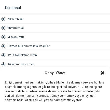
Kurumsal
Hakkımızda
Vizyonumuz
Misyonumuz
Hizmet kullanım ve iptal koşulları
KVKK Aydınlatma metni
Kullanım Sözleşmesi
Onayı Yönet
Gold Üyelik
En iyi deneyimleri sunmak için, cihaz bilgilerini saklamak ve/veya bunlara
Gold üyelik nedir
erişmek amacıyla çerezler gibi teknolojiler kullanıyoruz. Bu teknolojilere
izin vermek, bu sitedeki tarama davranışı veya benzersiz kimlikler gibi
Kariyer
verileri işlememize izin verecektir. Onay vermemek veya onayı geri
çekmek, belirli özellikleri ve işlevleri olumsuz etkileyebilir.
İş Başvuru Formu