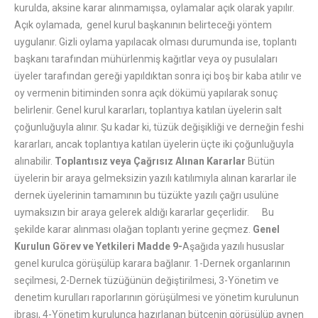
kurulda, aksine karar alınmamışsa, oylamalar açık olarak yapılır.
Açık oylamada, genel kurul başkanının belirteceği yöntem
uygulanır. Gizli oylama yapılacak olması durumunda ise, toplantı
başkanı tarafından mühürlenmiş kağıtlar veya oy pusulaları
üyeler tarafından gereği yapıldıktan sonra içi boş bir kaba atılır ve
oy vermenin bitiminden sonra açık dökümü yapılarak sonuç
belirlenir. Genel kurul kararları, toplantıya katılan üyelerin salt
çoğunluğuyla alınır. Şu kadar ki, tüzük değişikliği ve derneğin feshi
kararları, ancak toplantıya katılan üyelerin üçte iki çoğunluğuyla
alınabilir.
Toplantısız veya Çağrısız Alınan Kararlar
Bütün
üyelerin bir araya gelmeksizin yazılı katılımıyla alınan kararlar ile
dernek üyelerinin tamamının bu tüzükte yazılı çağrı usulüne
uymaksızın bir araya gelerek aldığı kararlar geçerlidir. Bu
şekilde karar alınması olağan toplantı yerine geçmez.
Genel
Kurulun Görev ve Yetkileri
Madde 9-
Aşağıda yazılı hususlar
genel kurulca görüşülüp karara bağlanır. 1-Dernek organlarının
seçilmesi, 2-Dernek tüzüğünün değiştirilmesi, 3-Yönetim ve
denetim kurulları raporlarının görüşülmesi ve yönetim kurulunun
ibrası, 4-Yönetim kurulunca hazırlanan bütçenin görüşülüp aynen