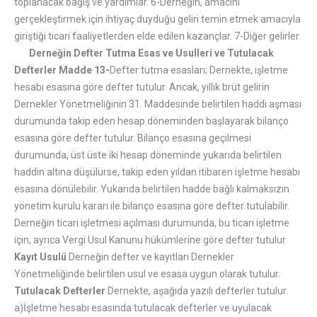
toplanacak bağış ve yardımlar. 6-Derneğin, amacını
gerçekleştirmek için ihtiyaç duyduğu geliri temin etmek amacıyla
giriştiği ticari faaliyetlerden elde edilen kazançlar. 7-Diğer gelirler.
Derneğin Defter Tutma Esas ve Usulleri ve Tutulacak
Defterler
Madde 13-
Defter tutma esasları; Dernekte, işletme
hesabı esasına göre defter tutulur. Ancak, yıllık brüt gelirin
Dernekler Yönetmeliğinin 31. Maddesinde belirtilen haddi aşması
durumunda takip eden hesap döneminden başlayarak bilanço
esasına göre defter tutulur. Bilanço esasına geçilmesi
durumunda, üst üste iki hesap döneminde yukarıda belirtilen
haddin altına düşülürse, takip eden yıldan itibaren işletme hesabı
esasına dönülebilir. Yukarıda belirtilen hadde bağlı kalmaksızın
yönetim kurulu kararı ile bilanço esasına göre defter tutulabilir.
Derneğin ticari işletmesi açılması durumunda, bu ticari işletme
için, ayrıca Vergi Usul Kanunu hükümlerine göre defter tutulur.
Kayıt Usulü
Derneğin defter ve kayıtları Dernekler
Yönetmeliğinde belirtilen usul ve esasa uygun olarak tutulur.
Tutulacak Defterler
Dernekte, aşağıda yazılı defterler tutulur.
a)İşletme hesabı esasında tutulacak defterler ve uyulacak