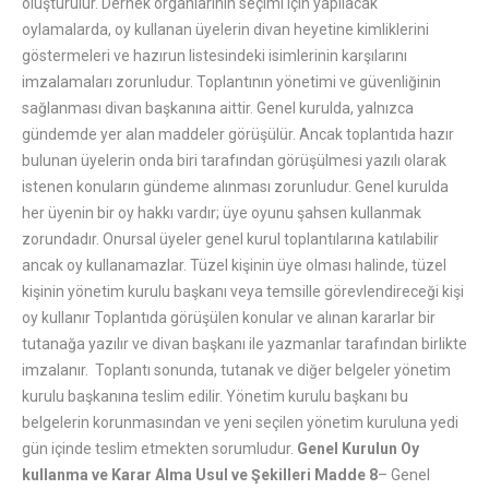
oluşturulur. Dernek organlarının seçimi için yapılacak
oylamalarda, oy kullanan üyelerin divan heyetine kimliklerini
göstermeleri ve hazırun listesindeki isimlerinin karşılarını
imzalamaları zorunludur. Toplantının yönetimi ve güvenliğinin
sağlanması divan başkanına aittir. Genel kurulda, yalnızca
gündemde yer alan maddeler görüşülür. Ancak toplantıda hazır
bulunan üyelerin onda biri tarafından görüşülmesi yazılı olarak
istenen konuların gündeme alınması zorunludur. Genel kurulda
her üyenin bir oy hakkı vardır; üye oyunu şahsen kullanmak
zorundadır. Onursal üyeler genel kurul toplantılarına katılabilir
ancak oy kullanamazlar. Tüzel kişinin üye olması halinde, tüzel
kişinin yönetim kurulu başkanı veya temsille görevlendireceği kişi
oy kullanır Toplantıda görüşülen konular ve alınan kararlar bir
tutanağa yazılır ve divan başkanı ile yazmanlar tarafından birlikte
imzalanır. Toplantı sonunda, tutanak ve diğer belgeler yönetim
kurulu başkanına teslim edilir. Yönetim kurulu başkanı bu
belgelerin korunmasından ve yeni seçilen yönetim kuruluna yedi
gün içinde teslim etmekten sorumludur.
Genel Kurulun Oy
kullanma ve Karar Alma Usul ve Şekilleri
Madde 8
– Genel