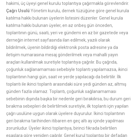
hakimi, üç üyeyi genel kurulu toplantıya çağırmakla görevlendirir.
Çağrı Usulü
Yönetim kurulu, dernek tüzüğüne göre genel kurula
katılma hakkı bulunan üyelerin listesini düzenler. Genel kurula
katılma hakkı bulunan üyeler, en az onbeş gün önceden,
toplantının günü, saati, yeri ve gündemi en az bir gazetede veya
derneğin internet sayfasında ilan edilmek, yazılı olarak
bildirilmek, üyenin bildirdiği elektronik posta adresine ya da
iletişim numarasına mesaj gönderilmek veya mahalli yayın
araçları kullanılmak suretiyle toplantıya çağrılır. Bu çağrıda,
çoğunluk sağlanamaması sebebiyle toplantı yapılamazsa, ikinci
toplantının hangi gün, saat ve yerde yapılacağı da belirtilir. İlk
toplantı ile ikinci toplantı arasındaki süre yedi günden az, altmış
günden fazla olamaz. Toplantı, çoğunluk sağlanamaması
sebebinin dışında başka bir nedenle geri bırakılırsa, bu durum geri
bırakma sebepleri de belirtilmek suretiyle, ilk toplantı için yapılan
çağrı usulüne uygun olarak üyelere duyurulur. İkinci toplantının
geri bırakma tarihinden itibaren en geç altı ay içinde yapılması
zorunludur. Üyeler ikinci toplantıya, birinci fıkrada belirtilen
esaslara göre yeniden çağrılır. Genel kurul toplantısı bir defadan