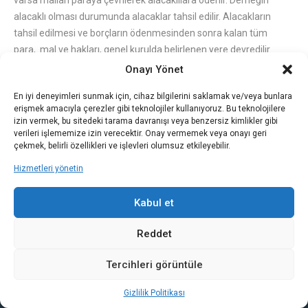
varsa malları paraya çevrilerek alacaklılara ödenir. Derneğin
alacaklı olması durumunda alacaklar tahsil edilir. Alacakların
tahsil edilmesi ve borçların ödenmesinden sonra kalan tüm
para, mal ve hakları, genel kurulda belirlenen yere devredilir.
Genel kurulda, devredilecek yer belirlenmemişse derneğin
Onayı Yönet
bulunduğu ildeki amacına en yakın ve fesih edildiği tarihte en
En iyi deneyimleri sunmak için, cihaz bilgilerini saklamak ve/veya bunlara
fazla üyeye sahip derneğe devredilir. Tasfiyeye ilişkin tüm
erişmek amacıyla çerezler gibi teknolojiler kullanıyoruz. Bu teknolojilere
işlemler tasfiye tutanağında gösterilir ve tasfiye işlemleri, mülki
izin vermek, bu sitedeki tarama davranışı veya benzersiz kimlikler gibi
idare amirliklerince haklı bir nedene dayanılarak verilen ek süreler
verileri işlememize izin verecektir. Onay vermemek veya onayı geri
çekmek, belirli özellikleri ve işlevleri olumsuz etkileyebilir.
hariç üç ay içinde tamamlanır. Derneğin para, mal ve haklarının
tasfiye ve intikal işlemlerinin tamamlanmasını müteakip tasfiye
Hizmetleri yönetin
kurulu tarafından durumun yedi gün içinde bir yazı ile dernek
merkezinin bulunduğu yerin mülki idare amirliğine bildirilmesi ve
Kabul et
bu yazıya tasfiye tutanağının da eklenmesi zorunludur. Derneğin
defter ve belgelerini tasfiye kurulu sıfatıyla son yönetim kurulu
Reddet
üyeleri saklamakla görevlidir. Bu görev, bir yönetim kurulu
Tercihleri görüntüle
üyesine de verilebilir. Bu defter ve belgelerin saklanma süresi beş
yıldır.
Hüküm Eksikliği
Madde 22
-Bu tüzükte belirtilmemiş
Gizlilik Politikası
hususlarda Dernekler Kanunu, Türk Medeni Kanunu ve bu