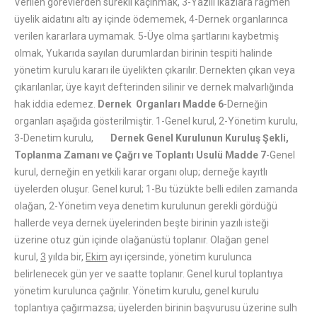
Verilen görevlerden sürekli kaçınmak, 3-Yazılı ikazlara rağmen
üyelik aidatını altı ay içinde ödememek, 4-Dernek organlarınca
verilen kararlara uymamak. 5-Üye olma şartlarını kaybetmiş
olmak, Yukarıda sayılan durumlardan birinin tespiti halinde
yönetim kurulu kararı ile üyelikten çıkarılır. Dernekten çıkan veya
çıkarılanlar, üye kayıt defterinden silinir ve dernek malvarlığında
hak iddia edemez.
Dernek Organları
Madde 6
-Derneğin
organları aşağıda gösterilmiştir. 1-Genel kurul, 2-Yönetim kurulu,
3-Denetim kurulu,
Dernek Genel Kurulunun Kuruluş Şekli,
Toplanma Zamanı ve Çağrı ve Toplantı Usulü
Madde 7
-Genel
kurul, derneğin en yetkili karar organı olup; derneğe kayıtlı
üyelerden oluşur. Genel kurul; 1-Bu tüzükte belli edilen zamanda
olağan, 2-Yönetim veya denetim kurulunun gerekli gördüğü
hallerde veya dernek üyelerinden beşte birinin yazılı isteği
üzerine otuz gün içinde olağanüstü toplanır. Olağan genel
kurul,
3
yılda bir,
Ekim
ayı içersinde, yönetim kurulunca
belirlenecek gün yer ve saatte toplanır. Genel kurul toplantıya
yönetim kurulunca çağrılır. Yönetim kurulu, genel kurulu
toplantıya çağırmazsa; üyelerden birinin başvurusu üzerine sulh