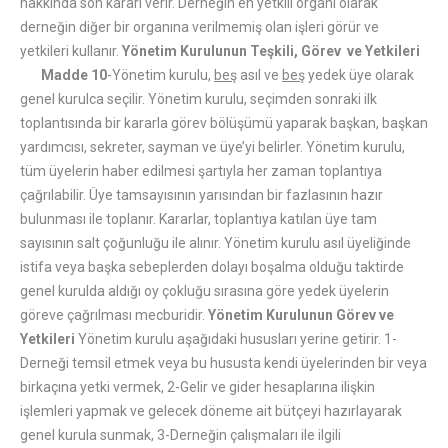
hakkında son kararı verir. Derneğin en yetkili organı olarak
derneğin diğer bir organına verilmemiş olan işleri görür ve
yetkileri kullanır.
Yönetim Kurulunun Teşkili, Görev ve Yetkileri
Madde 10
-Yönetim kurulu,
beş
asıl ve
beş
yedek üye olarak
genel kurulca seçilir. Yönetim kurulu, seçimden sonraki ilk
toplantısında bir kararla görev bölüşümü yaparak başkan, başkan
yardımcısı, sekreter, sayman ve üye’yi belirler. Yönetim kurulu,
tüm üyelerin haber edilmesi şartıyla her zaman toplantıya
çağrılabilir. Üye tamsayısının yarısından bir fazlasının hazır
bulunması ile toplanır. Kararlar, toplantıya katılan üye tam
sayısının salt çoğunluğu ile alınır. Yönetim kurulu asıl üyeliğinde
istifa veya başka sebeplerden dolayı boşalma olduğu taktirde
genel kurulda aldığı oy çokluğu sırasına göre yedek üyelerin
göreve çağrılması mecburidir.
Yönetim Kurulunun Görev ve
Yetkileri
Yönetim kurulu aşağıdaki hususları yerine getirir. 1-
Derneği temsil etmek veya bu hususta kendi üyelerinden bir veya
birkaçına yetki vermek, 2-Gelir ve gider hesaplarına ilişkin
işlemleri yapmak ve gelecek döneme ait bütçeyi hazırlayarak
genel kurula sunmak, 3-Derneğin çalışmaları ile ilgili