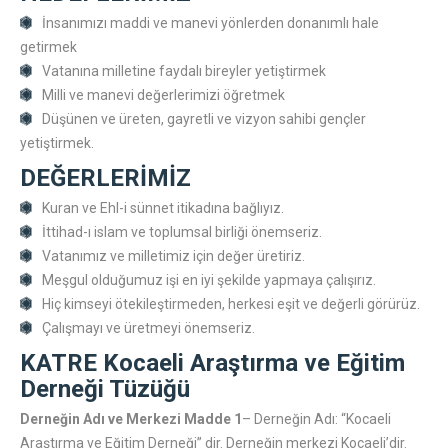
İnsanımızı maddi ve manevi yönlerden donanımlı hale
getirmek
Vatanına milletine faydalı bireyler yetiştirmek
Milli ve manevi değerlerimizi öğretmek
Düşünen ve üreten, gayretli ve vizyon sahibi gençler
yetiştirmek.
DEĞERLERİMİZ
Kuran ve Ehl-i sünnet itikadına bağlıyız.
İttihad-ı islam ve toplumsal birliği önemseriz.
Vatanımız ve milletimiz için değer üretiriz.
Meşgul olduğumuz işi en iyi şekilde yapmaya çalışırız.
Hiç kimseyi ötekileştirmeden, herkesi eşit ve değerli görürüz.
Çalışmayı ve üretmeyi önemseriz.
KATRE Kocaeli Araştırma ve Eğitim
Derneği Tüzüğü
Derneğin Adı ve Merkezi
Madde 1
– Derneğin Adı: “Kocaeli
Araştırma ve Eğitim Derneği
”
dir. Derneğin merkezi
Kocaeli
’dir.