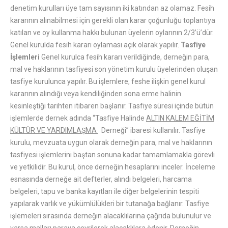
denetim kurulları üye tam sayısının iki katından az olamaz. Fesih
kararının alınabilmesi için gerekli olan karar çoğunluğu toplantıya
katılan ve oy kullanma hakkı bulunan üyelerin oylarının 2/3’ü’dür.
Genel kurulda fesih kararı oylaması açık olarak yapılır.
Tasfiye
İşlemleri
Genel kurulca fesih kararı verildiğinde, derneğin para,
mal ve haklarının tasfiyesi son yönetim kurulu üyelerinden oluşan
tasfiye kurulunca yapılır. Bu işlemlere, feshe ilişkin genel kurul
kararının alındığı veya kendiliğinden sona erme halinin
kesinleştiği tarihten itibaren başlanır. Tasfiye süresi içinde bütün
işlemlerde dernek adında “Tasfiye Halinde
ALTIN KALEM EĞİTİM
KÜLTÜR VE YARDIMLAŞMA
Derneği” ibaresi kullanılır. Tasfiye
kurulu, mevzuata uygun olarak derneğin para, mal ve haklarının
tasfiyesi işlemlerini baştan sonuna kadar tamamlamakla görevli
ve yetkilidir. Bu kurul, önce derneğin hesaplarını inceler. İnceleme
esnasında derneğe ait defterler, alındı belgeleri, harcama
belgeleri, tapu ve banka kayıtları ile diğer belgelerinin tespiti
yapılarak varlık ve yükümlülükleri bir tutanağa bağlanır. Tasfiye
işlemeleri sırasında derneğin alacaklılarına çağrıda bulunulur ve