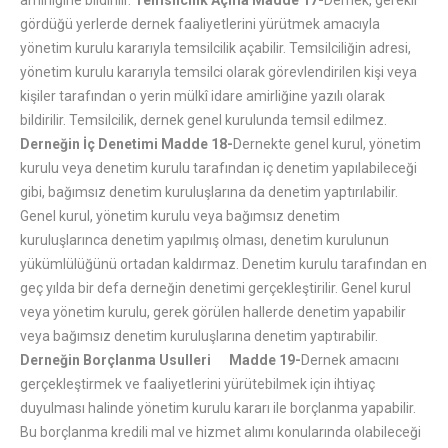
amirliğine bildirilir.
Temsilcilik Açma
Madde 17-
Dernek, gerekli
gördüğü yerlerde dernek faaliyetlerini yürütmek amacıyla
yönetim kurulu kararıyla temsilcilik açabilir. Temsilciliğin adresi,
yönetim kurulu kararıyla temsilci olarak görevlendirilen kişi veya
kişiler tarafından o yerin mülkî idare amirliğine yazılı olarak
bildirilir. Temsilcilik, dernek genel kurulunda temsil edilmez.
Derneğin İç Denetimi
Madde 18-
Dernekte genel kurul, yönetim
kurulu veya denetim kurulu tarafından iç denetim yapılabileceği
gibi, bağımsız denetim kuruluşlarına da denetim yaptırılabilir.
Genel kurul, yönetim kurulu veya bağımsız denetim
kuruluşlarınca denetim yapılmış olması, denetim kurulunun
yükümlülüğünü ortadan kaldırmaz. Denetim kurulu tarafından en
geç yılda bir defa derneğin denetimi gerçekleştirilir. Genel kurul
veya yönetim kurulu, gerek görülen hallerde denetim yapabilir
veya bağımsız denetim kuruluşlarına denetim yaptırabilir.
Derneğin Borçlanma Usulleri
Madde 19-
Dernek amacını
gerçekleştirmek ve faaliyetlerini yürütebilmek için ihtiyaç
duyulması halinde yönetim kurulu kararı ile borçlanma yapabilir.
Bu borçlanma kredili mal ve hizmet alımı konularında olabileceği