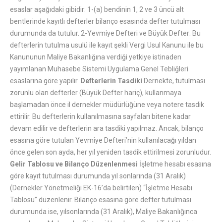
esaslar aşağıdaki gibidir: 1-(a) bendinin 1, 2 ve 3 üncü alt
bentlerinde kayıtlı defterler bilanço esasında defter tutulması
durumunda da tutulur. 2-Yevmiye Defteri ve Büyük Defter: Bu
defterlerin tutulma usulü ile kayıt şekli Vergi Usul Kanunu ile bu
Kanununun Maliye Bakanlığına verdiği yetkiye istinaden
yayımlanan Muhasebe Sistemi Uygulama Genel Tebliğleri
esaslarına göre yapılır.
Defterlerin Tasdiki
Dernekte, tutulması
zorunlu olan defterler (Büyük Defter hariç), kullanmaya
başlamadan önce il dernekler müdürlüğüne veya notere tasdik
ettirilir. Bu defterlerin kullanılmasına sayfaları bitene kadar
devam edilir ve defterlerin ara tasdiki yapılmaz. Ancak, bilanço
esasına göre tutulan Yevmiye Defteri’nin kullanılacağı yıldan
önce gelen son ayda, her yıl yeniden tasdik ettirilmesi zorunludur.
Gelir Tablosu ve Bilanço Düzenlenmesi
İşletme hesabı esasına
göre kayıt tutulması durumunda yıl sonlarında (31 Aralık)
(Dernekler Yönetmeliği EK-16’da belirtilen) “İşletme Hesabı
Tablosu” düzenlenir. Bilanço esasına göre defter tutulması
durumunda ise, yılsonlarında (31 Aralık), Maliye Bakanlığınca