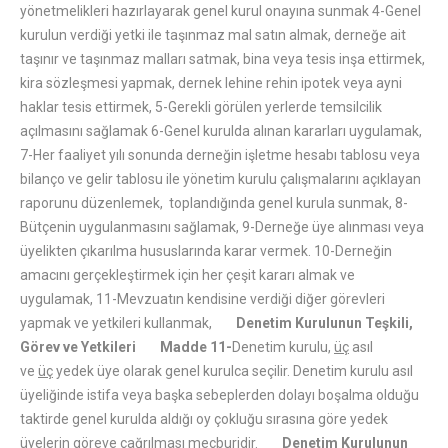
yönetmelikleri hazırlayarak genel kurul onayına sunmak 4-Genel
kurulun verdiği yetki ile taşınmaz mal satın almak, derneğe ait
taşınır ve taşınmaz malları satmak, bina veya tesis inşa ettirmek,
kira sözleşmesi yapmak, dernek lehine rehin ipotek veya ayni
haklar tesis ettirmek, 5-Gerekli görülen yerlerde temsilcilik
açılmasını sağlamak 6-Genel kurulda alınan kararları uygulamak,
7-Her faaliyet yılı sonunda derneğin işletme hesabı tablosu veya
bilanço ve gelir tablosu ile yönetim kurulu çalışmalarını açıklayan
raporunu düzenlemek, toplandığında genel kurula sunmak, 8-
Bütçenin uygulanmasını sağlamak, 9-Derneğe üye alınması veya
üyelikten çıkarılma hususlarında karar vermek. 10-Derneğin
amacını gerçekleştirmek için her çeşit kararı almak ve
uygulamak, 11-Mevzuatın kendisine verdiği diğer görevleri
yapmak ve yetkileri kullanmak,
Denetim Kurulunun Teşkili,
Görev ve Yetkileri
Madde 11-
Denetim kurulu,
üç
asıl
ve
üç
yedek üye olarak genel kurulca seçilir. Denetim kurulu asıl
üyeliğinde istifa veya başka sebeplerden dolayı boşalma olduğu
taktirde genel kurulda aldığı oy çokluğu sırasına göre yedek
üyelerin göreve çağrılması mecburidir.
Denetim Kurulunun