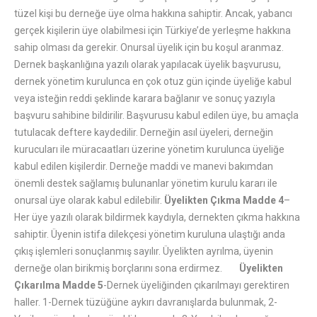
tüzel kişi bu derneğe üye olma hakkına sahiptir. Ancak, yabancı
gerçek kişilerin üye olabilmesi için Türkiye’de yerleşme hakkına
sahip olması da gerekir. Onursal üyelik için bu koşul aranmaz.
Dernek başkanlığına yazılı olarak yapılacak üyelik başvurusu,
dernek yönetim kurulunca en çok otuz gün içinde üyeliğe kabul
veya isteğin reddi şeklinde karara bağlanır ve sonuç yazıyla
başvuru sahibine bildirilir. Başvurusu kabul edilen üye, bu amaçla
tutulacak deftere kaydedilir. Derneğin asıl üyeleri, derneğin
kurucuları ile müracaatları üzerine yönetim kurulunca üyeliğe
kabul edilen kişilerdir. Derneğe maddi ve manevi bakımdan
önemli destek sağlamış bulunanlar yönetim kurulu kararı ile
onursal üye olarak kabul edilebilir.
Üyelikten Çıkma
Madde 4
–
Her üye yazılı olarak bildirmek kaydıyla, dernekten çıkma hakkına
sahiptir. Üyenin istifa dilekçesi yönetim kuruluna ulaştığı anda
çıkış işlemleri sonuçlanmış sayılır. Üyelikten ayrılma, üyenin
derneğe olan birikmiş borçlarını sona erdirmez.
Üyelikten
Çıkarılma
Madde 5
-Dernek üyeliğinden çıkarılmayı gerektiren
haller. 1-Dernek tüzüğüne aykırı davranışlarda bulunmak, 2-