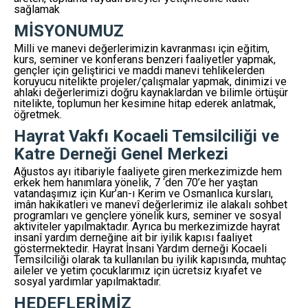
sağlamak
MİSYONUMUZ
Milli ve manevi değerlerimizin kavranması için eğitim,
kurs, seminer ve konferans benzeri faaliyetler yapmak,
gençler için geliştirici ve maddi manevi tehlikelerden
koruyucu nitelikte projeler/çalışmalar yapmak, dinimizi ve
ahlaki değerlerimizi doğru kaynaklardan ve bilimle örtüşür
nitelikte, toplumun her kesimine hitap ederek anlatmak,
öğretmek.
Hayrat Vakfı Kocaeli Temsilciliği ve
Katre Derneği Genel Merkezi
Ağustos ayı itibariyle faaliyete giren merkezimizde hem
erkek hem hanımlara yönelik, 7 ‘den 70’e her yaştan
vatandaşımız için Kur’an-ı Kerim ve Osmanlıca kursları,
imân hakikatleri ve manevî değerlerimiz ile alakalı sohbet
programları ve gençlere yönelik kurs, seminer ve sosyal
aktiviteler yapılmaktadır. Ayrıca bu merkezimizde hayrat
insanî yardım derneğine ait bir iyilik kapısı faaliyet
göstermektedir. Hayrat İnsani Yardım derneği Kocaeli
Temsilciliği olarak ta kullanılan bu iyilik kapısında, muhtaç
aileler ve yetim çocuklarımız için ücretsiz kıyafet ve
sosyal yardımlar yapılmaktadır.
HEDEFLERİMİZ