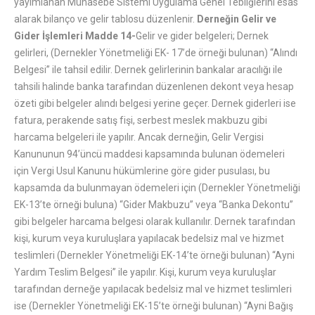
yayımlanan Muhasebe Sistemi Uygulama Genel Tebliğlerini esas
alarak bilanço ve gelir tablosu düzenlenir.
Derneğin Gelir ve
Gider İşlemleri
Madde 14-
Gelir ve gider belgeleri; Dernek
gelirleri, (Dernekler Yönetmeliği EK- 17’de örneği bulunan) “Alındı
Belgesi” ile tahsil edilir. Dernek gelirlerinin bankalar aracılığı ile
tahsili halinde banka tarafından düzenlenen dekont veya hesap
özeti gibi belgeler alındı belgesi yerine geçer. Dernek giderleri ise
fatura, perakende satış fişi, serbest meslek makbuzu gibi
harcama belgeleri ile yapılır. Ancak derneğin, Gelir Vergisi
Kanununun 94’üncü maddesi kapsamında bulunan ödemeleri
için Vergi Usul Kanunu hükümlerine göre gider pusulası, bu
kapsamda da bulunmayan ödemeleri için (Dernekler Yönetmeliği
EK-13’te örneği buluna) “Gider Makbuzu” veya “Banka Dekontu”
gibi belgeler harcama belgesi olarak kullanılır. Dernek tarafından
kişi, kurum veya kuruluşlara yapılacak bedelsiz mal ve hizmet
teslimleri (Dernekler Yönetmeliği EK-14’te örneği bulunan) “Ayni
Yardım Teslim Belgesi” ile yapılır. Kişi, kurum veya kuruluşlar
tarafından derneğe yapılacak bedelsiz mal ve hizmet teslimleri
ise (Dernekler Yönetmeliği EK-15’te örneği bulunan) “Ayni Bağış