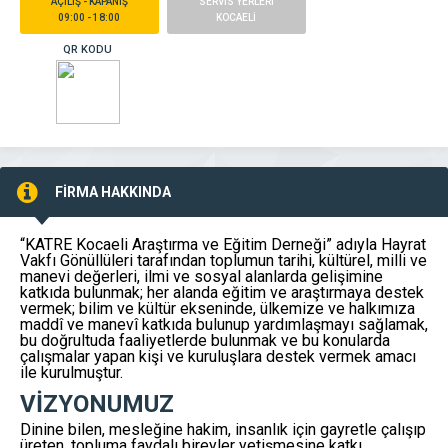
AÇILIŞ - KAPANIŞ
SERVİS YERLERİ
09:00 - 18:00
KOCAELİ
QR KODU
FİRMA HAKKINDA
“KATRE Kocaeli Araştırma ve Eğitim Derneği” adıyla Hayrat
Vakfı Gönüllüleri tarafından toplumun tarihi, kültürel, milli ve
manevi değerleri, ilmi ve sosyal alanlarda gelişimine
katkıda bulunmak; her alanda eğitim ve araştırmaya destek
vermek; bilim ve kültür ekseninde, ülkemize ve halkımıza
maddî ve manevî katkıda bulunup yardımlaşmayı sağlamak,
bu doğrultuda faaliyetlerde bulunmak ve bu konularda
çalışmalar yapan kişi ve kuruluşlara destek vermek amacı
ile kurulmuştur.
VİZYONUMUZ
Dinine bilen, mesleğine hakim, insanlık için gayretle çalışıp
üreten, topluma faydalı bireyler yetişmesine katkı