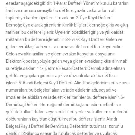
esaslar aşağıdaki gibidir: 1-Karar Defteri: Yönetim kurulu kararları
tarih ve numara sırasıyla bu deftere yazılır ve kararların altı
toplantıya katılan üyelerce imzalanır. 2-Üye Kayıt Defteri:
Derneğe üye olarak girenlerin kimlik bilgileri, derneğe giriş ve çıkış
tarihleri bu deftere işlenir. Üyelerin ödedikleri giriş ve yıllık aidat
miktarları bu deftere işlenebilir. 3-Evrak Kayıt Defteri: Gelen ve
giden evraklar, tarih ve sıra numarası ile bu deftere kaydedilir.
Gelen evrakın asılları ve giden evrakın kopyaları dosyalanır.
Elektronik posta yoluyla gelen veya giden evraklar çıktısı alınmak
suretiyle saklanır. 4-İşletme Hesabı Defteri: Dernek adına alınan
gelirler ve yapılan giderler açık ve düzenli olarak bu deftere
işlenir. 5-Alındı Belgesi Kayıt Defteri: Alındı belgelerinin seri ve sıra
numaraları, bu belgeleri alan ve iade edelerin adı, soyadı ve
imzaları ile aldıkları ve iade ettikleri tarihler bu deftere işlenir. 6-
Demirbaş Defteri: Derneğe ait demirbaşların edinme tarihi ve
şekli ile kullanıldıkları veya verildikleri yerler ve kullanım sürelerini
dolduranların kayıttan düşürülmesi bu deftere işlenir. Alındı
Belgesi Kayıt Defteri ile Demirbaş Defterinin tutulması zorunlu
değildir. b)Bilanço esasında tutulacak defterler ve uyulacak