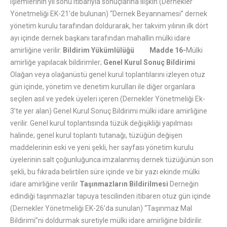
işlemlerinin yıl sonu itibarıyla sonuçlarına ilişkin (Dernekler
Yönetmeliği EK-21’de bulunan) “Dernek Beyannamesi” dernek
yönetim kurulu tarafından doldurarak, her takvim yılının ilk dört
ayı içinde dernek başkanı tarafından mahallin mülki idare
amirliğine verilir.
Bildirim Yükümlülüğü
Madde 16-
Mülki
amirliğe yapılacak bildirimler;
Genel Kurul Sonuç Bildirimi
Olağan veya olağanüstü genel kurul toplantılarını izleyen otuz
gün içinde, yönetim ve denetim kurulları ile diğer organlara
seçilen asıl ve yedek üyeleri içeren (Dernekler Yönetmeliği Ek-
3’te yer alan) Genel Kurul Sonuç Bildirimi mülki idare amirliğine
verilir. Genel kurul toplantısında tüzük değişikliği yapılması
halinde; genel kurul toplantı tutanağı, tüzüğün değişen
maddelerinin eski ve yeni şekli, her sayfası yönetim kurulu
üyelerinin salt çoğunluğunca imzalanmış dernek tüzüğünün son
şekli, bu fıkrada belirtilen süre içinde ve bir yazı ekinde mülki
idare amirliğine verilir
Taşınmazların Bildirilmesi
Derneğin
edindiği taşınmazlar tapuya tescilinden itibaren otuz gün içinde
(Dernekler Yönetmeliği EK-26’da sunulan) “Taşınmaz Mal
Bildirimi”ni doldurmak suretiyle mülki idare amirliğine bildirilir.