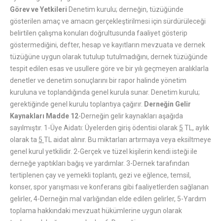
Görev ve Yetkileri
Denetim kurulu; derneğin, tüzüğünde
gösterilen amaç ve amacın gerçekleştirilmesi için sürdürüleceği
belirtilen çalışma konuları doğrultusunda faaliyet gösterip
göstermediğini, defter, hesap ve kayıtların mevzuata ve dernek
tüzüğüne uygun olarak tutulup tutulmadığını, dernek tüzüğünde
tespit edilen esas ve usullere göre ve bir yılı geçmeyen aralıklarla
denetler ve denetim sonuçlarını bir rapor halinde yönetim
kuruluna ve toplandığında genel kurula sunar. Denetim kurulu;
gerektiğinde genel kurulu toplantıya çağırır.
Derneğin Gelir
Kaynakları
Madde 12
-Derneğin gelir kaynakları aşağıda
sayılmıştır. 1-Üye Aidatı: Üyelerden giriş ödentisi olarak
5
TL, aylık
olarak ta
5
TL aidat alınır. Bu miktarları artırmaya veya eksiltmeye
genel kurul yetkilidir. 2-Gerçek ve tüzel kişilerin kendi isteği ile
derneğe yaptıkları bağış ve yardımlar. 3-Dernek tarafından
tertiplenen çay ve yemekli toplantı, gezi ve eğlence, temsil,
konser, spor yarışması ve konferans gibi faaliyetlerden sağlanan
gelirler, 4-Derneğin mal varlığından elde edilen gelirler, 5-Yardım
toplama hakkındaki mevzuat hükümlerine uygun olarak