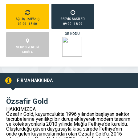
AÇILIŞ - KAPANIŞ
SERVİS SAATLERİ
09:00 - 18:00
09:00 - 18:00
QR KODU
SERVİS YERLERİ
MUĞLA
FİRMA HAKKINDA
Özsafir Gold
HAKKIMIZDA
Özsafir Gold, kuyumculukta 1996 yılından başlayan sektör
tecrübelerine yenilikçi bir duruş ekleyerek modern tasarım
ve koleksiyonlarla 2010 yılında Muğla Fethiye’de kuruldu.
Oluşturduğu güven duygusuyla kısa sürede Fethiye’nin
önde gelen kuyumcularından olan Özsafir Gold’u, 2016