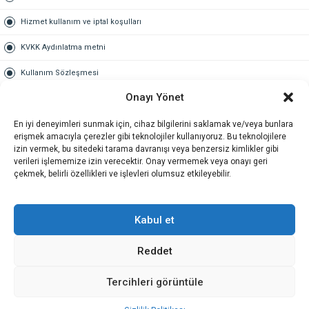
Hizmet kullanım ve iptal koşulları
KVKK Aydınlatma metni
Kullanım Sözleşmesi
Onayı Yönet
Gold Üyelik
En iyi deneyimleri sunmak için, cihaz bilgilerini saklamak ve/veya bunlara
Gold üyelik nedir
erişmek amacıyla çerezler gibi teknolojiler kullanıyoruz. Bu teknolojilere
izin vermek, bu sitedeki tarama davranışı veya benzersiz kimlikler gibi
Kariyer
verileri işlememize izin verecektir. Onay vermemek veya onayı geri
çekmek, belirli özellikleri ve işlevleri olumsuz etkileyebilir.
İş Başvuru Formu
İletişim
Kabul et
Reddet
İletişim
Tercihleri görüntüle