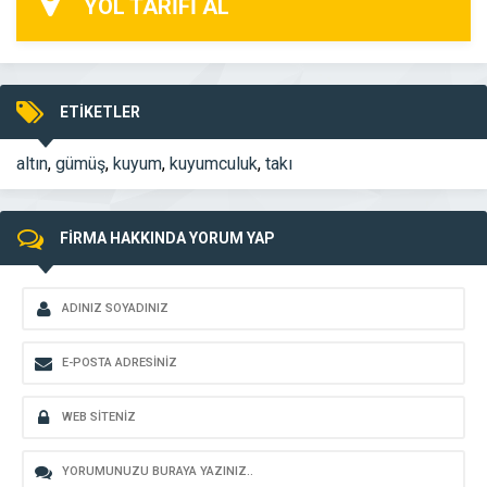
YOL TARİFİ AL
ETİKETLER
altın
,
gümüş
,
kuyum
,
kuyumculuk
,
takı
FİRMA HAKKINDA YORUM YAP