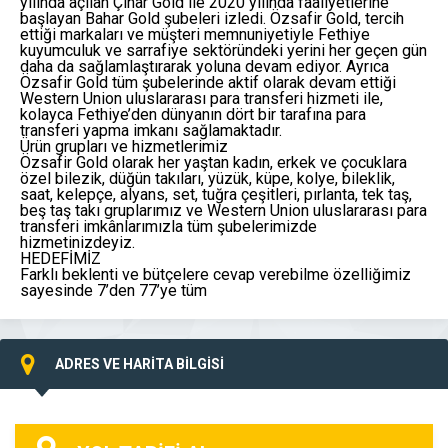
yılında açılan Çınar Gold ile 2020 yılında faaliyetlerine
başlayan Bahar Gold şubeleri izledi. Özsafir Gold, tercih
ettiği markaları ve müşteri memnuniyetiyle Fethiye
kuyumculuk ve sarrafiye sektöründeki yerini her geçen gün
daha da sağlamlaştırarak yoluna devam ediyor. Ayrıca
Özsafir Gold tüm şubelerinde aktif olarak devam ettiği
Western Union uluslararası para transferi hizmeti ile,
kolayca Fethiye’den dünyanın dört bir tarafına para
transferi yapma imkanı sağlamaktadır.
Ürün grupları ve hizmetlerimiz
Özsafir Gold olarak her yaştan kadın, erkek ve çocuklara
özel bilezik, düğün takıları, yüzük, küpe, kolye, bileklik,
saat, kelepçe, alyans, set, tuğra çeşitleri, pırlanta, tek taş,
beş taş takı gruplarımız ve Western Union uluslararası para
transferi imkânlarımızla tüm şubelerimizde
hizmetinizdeyiz.
HEDEFİMİZ
Farklı beklenti ve bütçelere cevap verebilme özelliğimiz
sayesinde 7’den 77’ye tüm
ADRES VE HARİTA BİLGİSİ