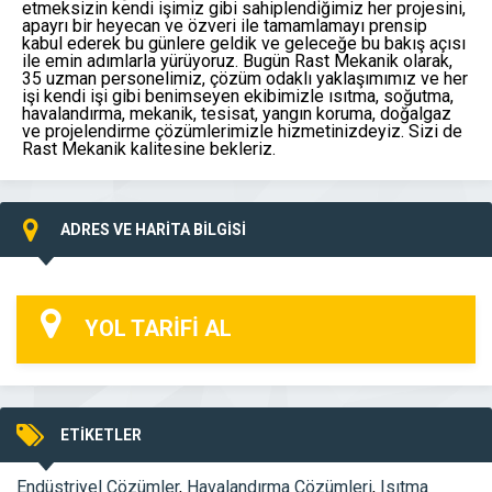
etmeksizin kendi işimiz gibi sahiplendiğimiz her projesini,
apayrı bir heyecan ve özveri ile tamamlamayı prensip
kabul ederek bu günlere geldik ve geleceğe bu bakış açısı
ile emin adımlarla yürüyoruz. Bugün Rast Mekanik olarak,
35 uzman personelimiz, çözüm odaklı yaklaşımımız ve her
işi kendi işi gibi benimseyen ekibimizle ısıtma, soğutma,
havalandırma, mekanik, tesisat, yangın koruma, doğalgaz
ve projelendirme çözümlerimizle hizmetinizdeyiz. Sizi de
Rast Mekanik kalitesine bekleriz.
ADRES VE HARİTA BİLGİSİ
YOL TARİFİ AL
ETİKETLER
Endüstriyel Çözümler
,
Havalandırma Çözümleri
,
Isıtma