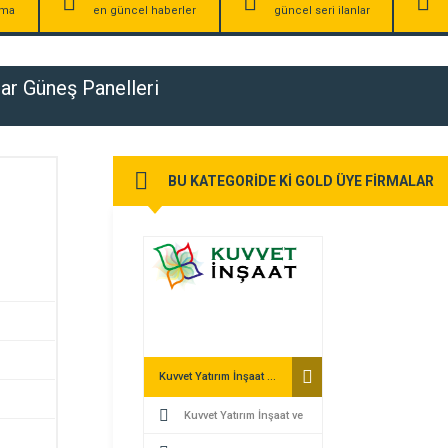
irma
en güncel haberler
güncel seri ilanlar
lar Güneş Panelleri
BU KATEGORİDE Kİ GOLD ÜYE FİRMALAR
Kuvvet Yatırım İnşaat ve Enerji
Kuvvet Yatırım İnşaat ve