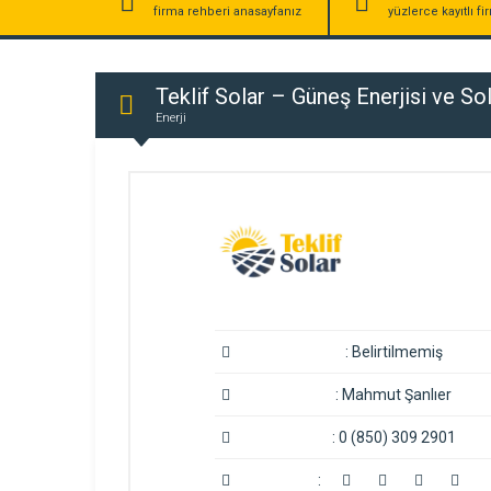
firma rehberi anasayfanız
yüzlerce kayıtlı f
Teklif Solar – Güneş Enerjisi ve So
Enerji
:
Belirtilmemiş
:
Mahmut Şanlıer
:
0 (850) 309 2901
: