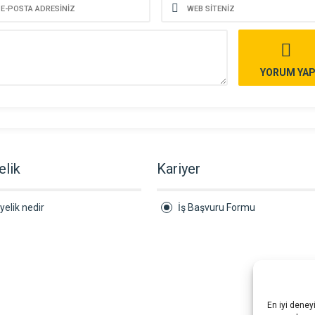
YORUM YA
elik
Kariyer
yelik nedir
İş Başvuru Formu
En iyi deney