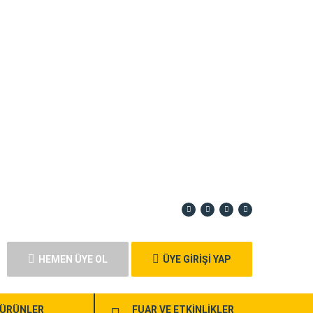
HEMEN ÜYE OL
ÜYE GİRİŞİ YAP
ÜRÜNLER
FUAR VE ETKİNLİKLER