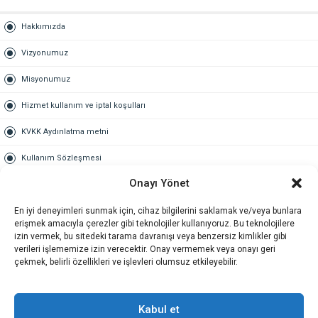
Hakkımızda
Vizyonumuz
Misyonumuz
Hizmet kullanım ve iptal koşulları
KVKK Aydınlatma metni
Kullanım Sözleşmesi
Onayı Yönet
Gold Üyelik
En iyi deneyimleri sunmak için, cihaz bilgilerini saklamak ve/veya bunlara
Gold üyelik nedir
erişmek amacıyla çerezler gibi teknolojiler kullanıyoruz. Bu teknolojilere
izin vermek, bu sitedeki tarama davranışı veya benzersiz kimlikler gibi
Kariyer
verileri işlememize izin verecektir. Onay vermemek veya onayı geri
çekmek, belirli özellikleri ve işlevleri olumsuz etkileyebilir.
İş Başvuru Formu
İletişim
Kabul et