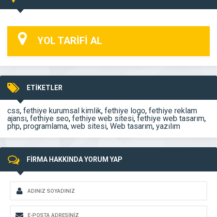
YOL TARİFİ AL
ETİKETLER
css
,
fethiye kurumsal kimlik
,
fethiye logo
,
fethiye reklam
ajansı
,
fethiye seo
,
fethiye web sitesi
,
fethiye web tasarım
,
php
,
programlama
,
web sitesi
,
Web tasarım
,
yazılım
FİRMA HAKKINDA YORUM YAP