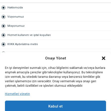
Hakkımızda
Vizyonumuz
Misyonumuz
Hizmet kullanım ve iptal koşulları
KVKK Aydınlatma metni
Kullanım Sözleşmesi
Onayı Yönet
Gold Üyelik
En iyi deneyimleri sunmak için, cihaz bilgilerini saklamak ve/veya bunlara
erişmek amacıyla çerezler gibi teknolojiler kullanıyoruz. Bu teknolojilere
Gold üyelik nedir
izin vermek, bu sitedeki tarama davranışı veya benzersiz kimlikler gibi
verileri işlememize izin verecektir. Onay vermemek veya onayı geri
Kariyer
çekmek, belirli özellikleri ve işlevleri olumsuz etkileyebilir.
Hizmetleri yönetin
İş Başvuru Formu
İletişim
Kabul et