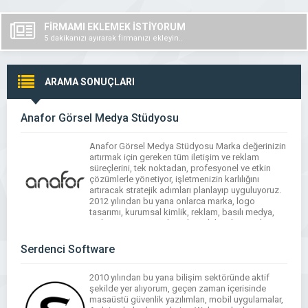
FİRMAMI EKLEMEK İSTİYORUM
5 dakikanızı ayırarak firmanızı ekleyin..
ARAMA SONUÇLARI
Anafor Görsel Medya Stüdyosu
Anafor Görsel Medya Stüdyosu Marka değerinizin
artırmak için gereken tüm iletişim ve reklam
süreçlerini, tek noktadan, profesyonel ve etkin
çözümlerle yönetiyor, işletmenizin karlılığını
artıracak stratejik adımları planlayıp uyguluyoruz.
2012 yılından bu yana onlarca marka, logo
tasarımı, kurumsal kimlik, reklam, basılı medya,
web sitesi ve sosyal medya takibini başarıyla
tamamlamış olmanın haklı gururunu yasıyoruz. Bu
başarı […]
Serdenci Software
2010 yılından bu yana bilişim sektöründe aktif
şekilde yer alıyorum, geçen zaman içerisinde
masaüstü güvenlik yazılımları, mobil uygulamalar,