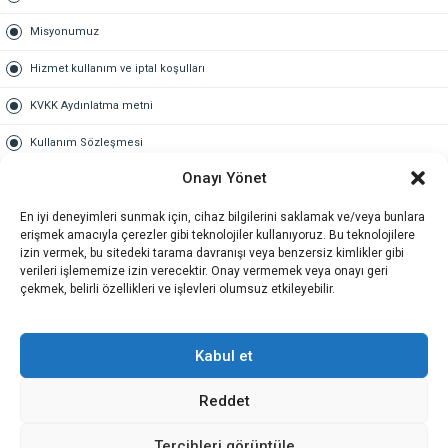
Misyonumuz
Hizmet kullanım ve iptal koşulları
KVKK Aydınlatma metni
Kullanım Sözleşmesi
Onayı Yönet
Gold Üyelik
En iyi deneyimleri sunmak için, cihaz bilgilerini saklamak ve/veya bunlara
Gold üyelik nedir
erişmek amacıyla çerezler gibi teknolojiler kullanıyoruz. Bu teknolojilere
izin vermek, bu sitedeki tarama davranışı veya benzersiz kimlikler gibi
Kariyer
verileri işlememize izin verecektir. Onay vermemek veya onayı geri
çekmek, belirli özellikleri ve işlevleri olumsuz etkileyebilir.
İş Başvuru Formu
İletişim
Kabul et
Reddet
İletişim
Tercihleri görüntüle