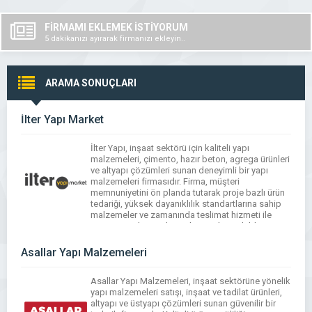
FİRMAMI EKLEMEK İSTİYORUM
5 dakikanızı ayırarak firmanızı ekleyin..
ARAMA SONUÇLARI
İlter Yapı Market
İlter Yapı, inşaat sektörü için kaliteli yapı
malzemeleri, çimento, hazır beton, agrega ürünleri
ve altyapı çözümleri sunan deneyimli bir yapı
malzemeleri firmasıdır. Firma, müşteri
memnuniyetini ön planda tutarak proje bazlı ürün
tedariği, yüksek dayanıklılık standartlarına sahip
malzemeler ve zamanında teslimat hizmeti ile
inşaat projelerinin ihtiyaçlarını etkin şekilde
karşılar. Geniş ürün portföyü hem konut hem de
[…]
Asallar Yapı Malzemeleri
Asallar Yapı Malzemeleri, inşaat sektörüne yönelik
yapı malzemeleri satışı, inşaat ve tadilat ürünleri,
altyapı ve üstyapı çözümleri sunan güvenilir bir