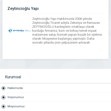
Zeytincioğlu Yapı
Zeytincioğlu Yapı Hakkımızda 2006 yılında
Zeytincioğlu Ticaret adıyla Zekeriya ve Ramazan
ZEYTİNCİOĞLU kardeşlerin ortaklaşa olarak
kurduğu firmamız, kum ve birkaç temel inşaat
malzemesi satışı hizmeti yapan küçük bir işletme
olarak hikayesine başlangıç yapmıştır. Daha
sonraki yıllarda ürün yelpazesini artırarak
büyümesini sürdürmüş, 2009 yılında satış
hangarını büyüterek bu günkü konumuna
yükselmiştir. Süreç içerisinde araç ve ekipman
filosunu geliştiren […]
Kurumsal
Hakkımızda
Vizyonumuz
Misyonumuz