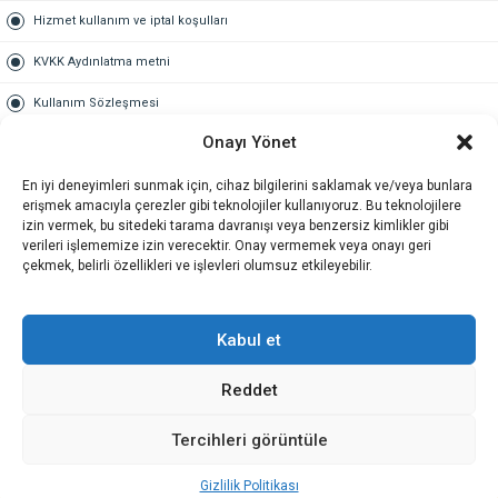
Hizmet kullanım ve iptal koşulları
KVKK Aydınlatma metni
Kullanım Sözleşmesi
Onayı Yönet
Gold Üyelik
En iyi deneyimleri sunmak için, cihaz bilgilerini saklamak ve/veya bunlara
Gold üyelik nedir
erişmek amacıyla çerezler gibi teknolojiler kullanıyoruz. Bu teknolojilere
izin vermek, bu sitedeki tarama davranışı veya benzersiz kimlikler gibi
Kariyer
verileri işlememize izin verecektir. Onay vermemek veya onayı geri
çekmek, belirli özellikleri ve işlevleri olumsuz etkileyebilir.
İş Başvuru Formu
İletişim
Kabul et
Reddet
İletişim
Tercihleri görüntüle
Gizlilik Politikası