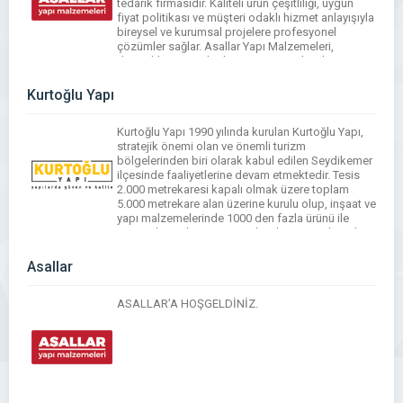
tedarik firmasıdır. Kaliteli ürün çeşitliliği, uygun
fiyat politikası ve müşteri odaklı hizmet anlayışıyla
bireysel ve kurumsal projelere profesyonel
çözümler sağlar. Asallar Yapı Malzemeleri,
dayanıklı ve standartlara uygun ürünleriyle yapı
projelerinin sağlam temeller üzerine kurulmasına
katkı […]
Kurtoğlu Yapı
Kurtoğlu Yapı 1990 yılında kurulan Kurtoğlu Yapı,
stratejik önemi olan ve önemli turizm
bölgelerinden biri olarak kabul edilen Seydikemer
ilçesinde faaliyetlerine devam etmektedir. Tesis
2.000 metrekaresi kapalı olmak üzere toplam
5.000 metrekare alan üzerine kurulu olup, inşaat ve
yapı malzemelerinde 1000 den fazla ürünü ile
müşterilerine hizmet vermektedir. Müşterilerinden
ve firmalardan aldığı destek sayesinde yıllar […]
Asallar
ASALLAR’A HOŞGELDİNİZ.