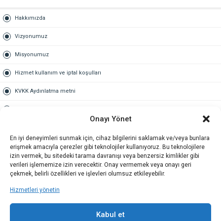
Hakkımızda
Vizyonumuz
Misyonumuz
Hizmet kullanım ve iptal koşulları
KVKK Aydınlatma metni
Kullanım Sözleşmesi
Onayı Yönet
Gold Üyelik
En iyi deneyimleri sunmak için, cihaz bilgilerini saklamak ve/veya bunlara
erişmek amacıyla çerezler gibi teknolojiler kullanıyoruz. Bu teknolojilere
Gold üyelik nedir
izin vermek, bu sitedeki tarama davranışı veya benzersiz kimlikler gibi
verileri işlememize izin verecektir. Onay vermemek veya onayı geri
Kariyer
çekmek, belirli özellikleri ve işlevleri olumsuz etkileyebilir.
Hizmetleri yönetin
İş Başvuru Formu
İletişim
Kabul et