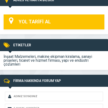
YOL TARİFİ AL
ETİKETLER
İnşaat Malzemeleri
,
makine ekipman kiralama
,
sanayi
projeleri
,
ticaret ve hizmet firması
,
yapı ve endüstri
çözümleri
FİRMA HAKKINDA YORUM YAP