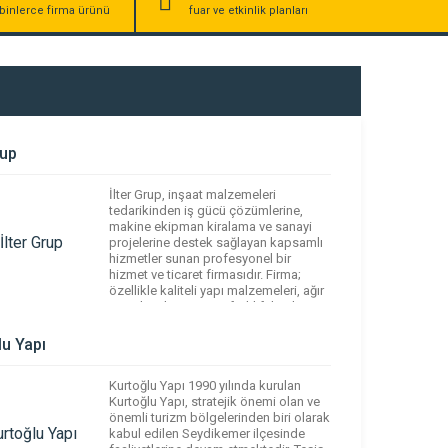
binlerce firma ürünü
fuar ve etkinlik planları
rup
İlter Grup, inşaat malzemeleri
tedarikinden iş gücü çözümlerine,
makine ekipman kiralama ve sanayi
projelerine destek sağlayan kapsamlı
hizmetler sunan profesyonel bir
hizmet ve ticaret firmasıdır. Firma;
özellikle kaliteli yapı malzemeleri, ağır
iş makineleri, vinç ve forklift kiralama,
proje bazlı ekipman desteği ile inşaat
ve endüstriyel sektörlerde işletmelere
lu Yapı
güvenilir çözümler sağlar.
Müşterilerinin ihtiyaçlarına uygun geniş
Kurtoğlu Yapı 1990 yılında kurulan
ürün […]
Kurtoğlu Yapı, stratejik önemi olan ve
önemli turizm bölgelerinden biri olarak
kabul edilen Seydikemer ilçesinde