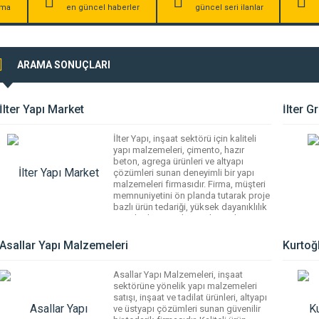
irma
en güncel haberler
güncel seri ilanlar
ARAMA SONUÇLARI
İlter Yapı Market
İlter G
İlter Yapı, inşaat sektörü için kaliteli
yapı malzemeleri, çimento, hazır
beton, agrega ürünleri ve altyapı
çözümleri sunan deneyimli bir yapı
malzemeleri firmasıdır. Firma, müşteri
memnuniyetini ön planda tutarak proje
bazlı ürün tedariği, yüksek dayanıklılık
standartlarına sahip malzemeler ve
zamanında teslimat hizmeti ile inşaat
projelerinin ihtiyaçlarını etkin şekilde
Asallar Yapı Malzemeleri
Kurtoğ
karşılar. Geniş ürün portföyü hem
konut hem de […]
Asallar Yapı Malzemeleri, inşaat
sektörüne yönelik yapı malzemeleri
satışı, inşaat ve tadilat ürünleri, altyapı
ve üstyapı çözümleri sunan güvenilir