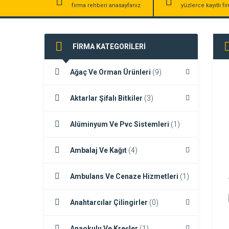
firma rehberi anasayfanız
yüzlerce kayıtlı f
FİRMA KATEGORİLERİ
Ağaç Ve Orman Ürünleri
(9)
Aktarlar Şifalı Bitkiler
(3)
Alüminyum Ve Pvc Sistemleri
(1)
Ambalaj Ve Kağıt
(4)
Ambulans Ve Cenaze Hizmetleri
(1)
Anahtarcılar Çilingirler
(0)
Anaokulu Ve Kreşler
(1)