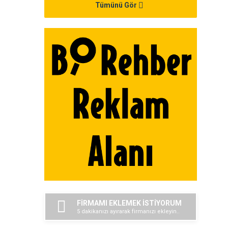
Tümünü Gör
FİRMAMI EKLEMEK İSTİYORUM
5 dakikanızı ayırarak firmanızı ekleyin..