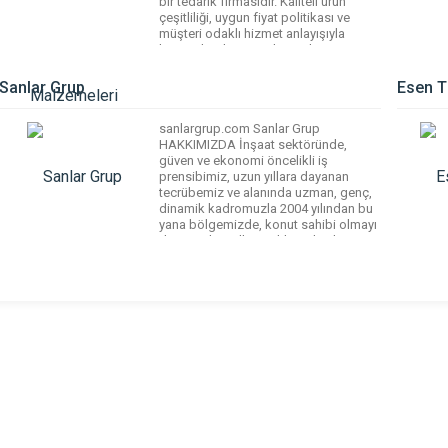
bir tedarik firmasıdır. Kaliteli ürün
çeşitliliği, uygun fiyat politikası ve
müşteri odaklı hizmet anlayışıyla
bireysel ve kurumsal projelere
profesyonel çözümler sağlar. Asallar
Yapı Malzemeleri, dayanıklı ve
Sanlar Grup
Esen T
standartlara uygun ürünleriyle yapı
projelerinin sağlam temeller üzerine
sanlargrup.com Sanlar Grup
kurulmasına katkı […]
HAKKIMIZDA İnşaat sektöründe,
güven ve ekonomi öncelikli iş
prensibimiz, uzun yıllara dayanan
tecrübemiz ve alanında uzman, genç,
dinamik kadromuzla 2004 yılından bu
yana bölgemizde, konut sahibi olmayı
düşünenlerin ilk tercihlerinden biri
olmayı başarmanın haklı gururunu
yaşıyoruz. Kalite ve dürüstlük, her
zaman öncelikli tercihimiz oldu.
Yenilikçi yanımız ve bitmek bilmeyen
gelişim azmimizle bu […]