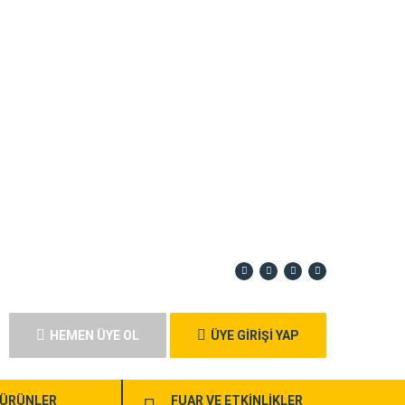
HEMEN ÜYE OL
ÜYE GİRİŞİ YAP
ÜRÜNLER
FUAR VE ETKİNLİKLER