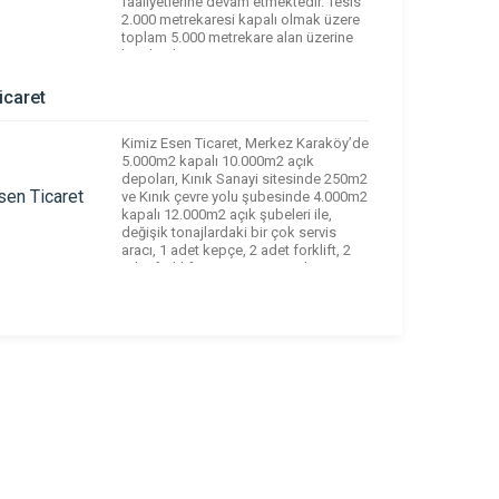
faaliyetlerine devam etmektedir. Tesis
2.000 metrekaresi kapalı olmak üzere
toplam 5.000 metrekare alan üzerine
kurulu olup, inşaat ve yapı
malzemelerinde 1000 den fazla ürünü
ile müşterilerine hizmet vermektedir.
icaret
Müşterilerinden ve firmalardan aldığı
destek sayesinde yıllar […]
Kimiz Esen Ticaret, Merkez Karaköy’de
5.000m2 kapalı 10.000m2 açık
depoları, Kınık Sanayi sitesinde 250m2
ve Kınık çevre yolu şubesinde 4.000m2
kapalı 12.000m2 açık şubeleri ile,
değişik tonajlardaki bir çok servis
aracı, 1 adet kepçe, 2 adet forklift, 2
adet forklift servis aracı, 1 adet
yükleme bandı ve bünyesinde
istihdam ettiği personeli ile sektöre
hizmet vermektedir. […]