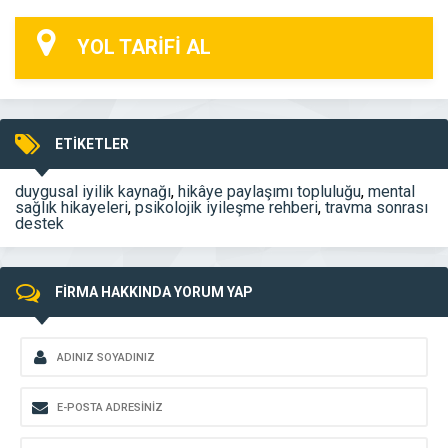
YOL TARİFİ AL
ETİKETLER
duygusal iyilik kaynağı
,
hikâye paylaşımı topluluğu
,
mental
sağlık hikayeleri
,
psikolojik iyileşme rehberi
,
travma sonrası
destek
FİRMA HAKKINDA YORUM YAP