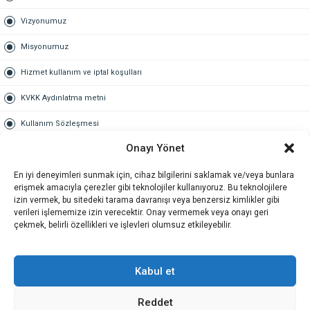
Vizyonumuz
Misyonumuz
Hizmet kullanım ve iptal koşulları
KVKK Aydınlatma metni
Kullanım Sözleşmesi
Onayı Yönet
Gold Üyelik
En iyi deneyimleri sunmak için, cihaz bilgilerini saklamak ve/veya bunlara
Gold üyelik nedir
erişmek amacıyla çerezler gibi teknolojiler kullanıyoruz. Bu teknolojilere
izin vermek, bu sitedeki tarama davranışı veya benzersiz kimlikler gibi
Kariyer
verileri işlememize izin verecektir. Onay vermemek veya onayı geri
çekmek, belirli özellikleri ve işlevleri olumsuz etkileyebilir.
İş Başvuru Formu
İletişim
Kabul et
Reddet
İletişim