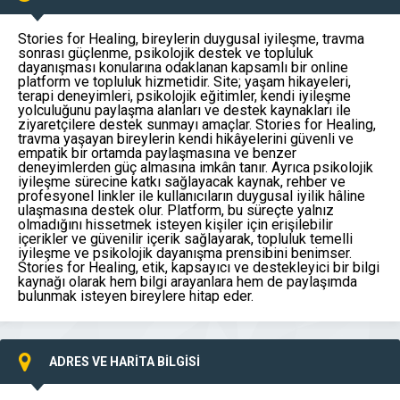
Stories for Healing, bireylerin duygusal iyileşme, travma
sonrası güçlenme, psikolojik destek ve topluluk
dayanışması konularına odaklanan kapsamlı bir online
platform ve topluluk hizmetidir. Site; yaşam hikayeleri,
terapi deneyimleri, psikolojik eğitimler, kendi iyileşme
yolculuğunu paylaşma alanları ve destek kaynakları ile
ziyaretçilere destek sunmayı amaçlar. Stories for Healing,
travma yaşayan bireylerin kendi hikâyelerini güvenli ve
empatik bir ortamda paylaşmasına ve benzer
deneyimlerden güç almasına imkân tanır. Ayrıca psikolojik
iyileşme sürecine katkı sağlayacak kaynak, rehber ve
profesyonel linkler ile kullanıcıların duygusal iyilik hâline
ulaşmasına destek olur. Platform, bu süreçte yalnız
olmadığını hissetmek isteyen kişiler için erişilebilir
içerikler ve güvenilir içerik sağlayarak, topluluk temelli
iyileşme ve psikolojik dayanışma prensibini benimser.
Stories for Healing, etik, kapsayıcı ve destekleyici bir bilgi
kaynağı olarak hem bilgi arayanlara hem de paylaşımda
bulunmak isteyen bireylere hitap eder.
ADRES VE HARİTA BİLGİSİ