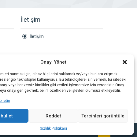
İletişim
İletişim
Onayı Yönet
imleri sunmak için, cihaz bilgilerini saklamak ve/veya bunlara erişmek
ezler gibi teknolojiler kullanıyoruz. Bu teknolojilere izin vermek, bu sitedeki
nışı veya benzersiz kimlikler gibi verileri işlememize izin verecektir. Onay
a onayı geri çekmek, belirli özellikleri ve işlevleri olumsuz etkileyebilir.
önetin
bul et
Reddet
Tercihleri görüntüle
Gizlilik Politikası