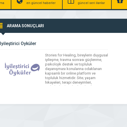
irma
en güncel haberler
güncel seri ilanlar
ARAMA SONUÇLARI
İyileştirici Öyküler
Stories for Healing, bireylerin duygusal
iyileşme, travma sonrası güçlenme,
psikolojik destek ve topluluk
dayanışması konularına odaklanan
kapsamlı bir online platform ve
topluluk hizmetidir. Site; yaşam
hikayeleri, terapi deneyimleri,
psikolojik eğitimler, kendi iyileşme
yolculuğunu paylaşma alanları ve
destek kaynakları ile ziyaretçilere
destek sunmayı amaçlar. Stories for
Healing, travma yaşayan bireylerin
kendi hikâyelerini güvenli ve empatik
bir […]