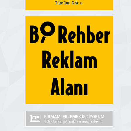
Tümünü Gör
FİRMAMI EKLEMEK İSTİYORUM
5 dakikanızı ayırarak firmanızı ekleyin..