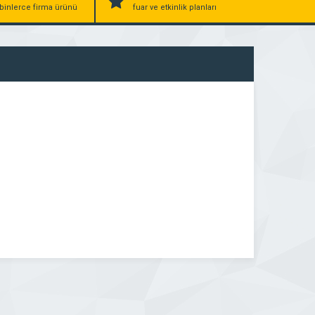
binlerce firma ürünü
fuar ve etkinlik planları