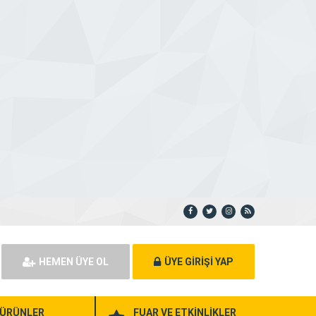
HEMEN ÜYE OL
ÜYE GİRİŞİ YAP
ÜRÜNLER
FUAR VE ETKİNLİKLER