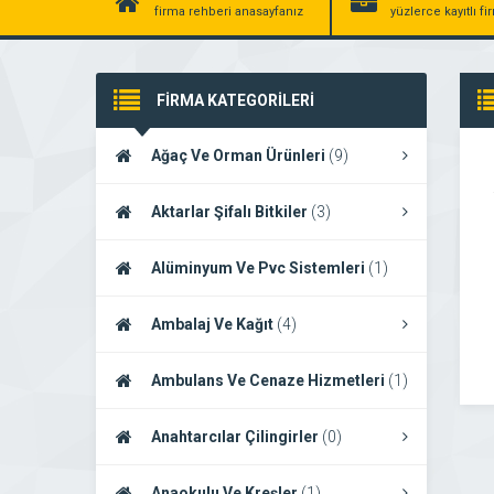
firma rehberi anasayfanız
yüzlerce kayıtlı f
FİRMA KATEGORİLERİ
Ağaç Ve Orman Ürünleri
(9)
Aktarlar Şifalı Bitkiler
(3)
Alüminyum Ve Pvc Sistemleri
(1)
Ambalaj Ve Kağıt
(4)
Ambulans Ve Cenaze Hizmetleri
(1)
Anahtarcılar Çilingirler
(0)
Anaokulu Ve Kreşler
(1)