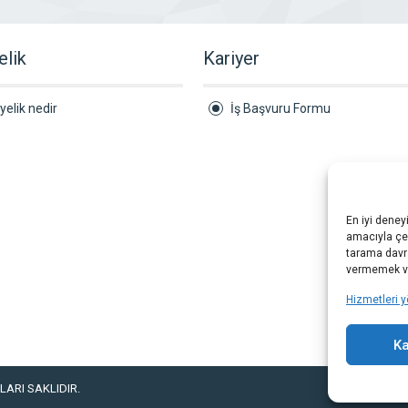
elik
Kariyer
yelik nedir
İş Başvuru Formu
En iyi deney
amacıyla çer
tarama davra
vermemek vey
Hizmetleri y
Ka
ARI SAKLIDIR.