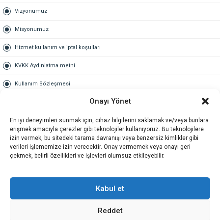
Vizyonumuz
Misyonumuz
Hizmet kullanım ve iptal koşulları
KVKK Aydınlatma metni
Kullanım Sözleşmesi
Onayı Yönet
Gold Üyelik
En iyi deneyimleri sunmak için, cihaz bilgilerini saklamak ve/veya bunlara
Gold üyelik nedir
erişmek amacıyla çerezler gibi teknolojiler kullanıyoruz. Bu teknolojilere
izin vermek, bu sitedeki tarama davranışı veya benzersiz kimlikler gibi
Kariyer
verileri işlememize izin verecektir. Onay vermemek veya onayı geri
çekmek, belirli özellikleri ve işlevleri olumsuz etkileyebilir.
İş Başvuru Formu
İletişim
Kabul et
Reddet
İletişim