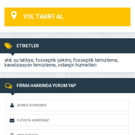
YOL TARİFİ AL
ETİKETLER
atık su tahliye
,
fosseptik çekimi
,
fosseptik temizleme
,
kanalizasyon temizleme
,
vidanjör hizmetleri
FİRMA HAKKINDA YORUM YAP