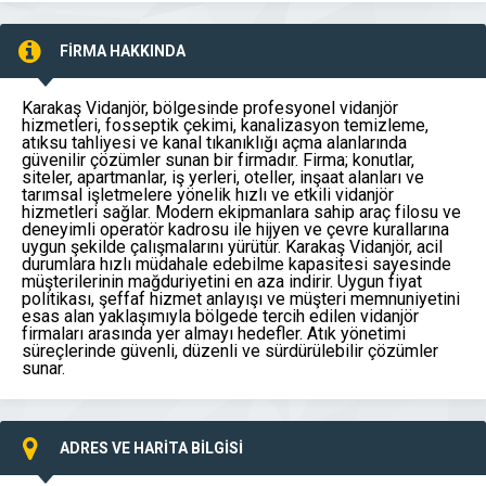
FİRMA HAKKINDA
Karakaş Vidanjör, bölgesinde profesyonel vidanjör
hizmetleri, fosseptik çekimi, kanalizasyon temizleme,
atıksu tahliyesi ve kanal tıkanıklığı açma alanlarında
güvenilir çözümler sunan bir firmadır. Firma; konutlar,
siteler, apartmanlar, iş yerleri, oteller, inşaat alanları ve
tarımsal işletmelere yönelik hızlı ve etkili vidanjör
hizmetleri sağlar. Modern ekipmanlara sahip araç filosu ve
deneyimli operatör kadrosu ile hijyen ve çevre kurallarına
uygun şekilde çalışmalarını yürütür. Karakaş Vidanjör, acil
durumlara hızlı müdahale edebilme kapasitesi sayesinde
müşterilerinin mağduriyetini en aza indirir. Uygun fiyat
politikası, şeffaf hizmet anlayışı ve müşteri memnuniyetini
esas alan yaklaşımıyla bölgede tercih edilen vidanjör
firmaları arasında yer almayı hedefler. Atık yönetimi
süreçlerinde güvenli, düzenli ve sürdürülebilir çözümler
sunar.
ADRES VE HARİTA BİLGİSİ