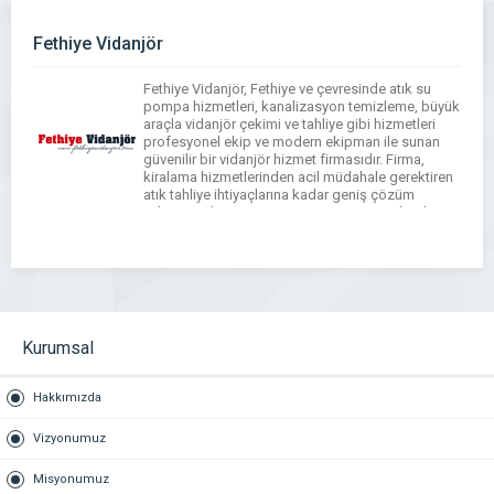
ve etkili çözümler sağlar. Seydikemer Vidanjör,
hijyen kurallarına uygun çalışma prensibi ve
çevreye […]
Fethiye Vidanjör
Fethiye Vidanjör, Fethiye ve çevresinde atık su
pompa hizmetleri, kanalizasyon temizleme, büyük
araçla vidanjör çekimi ve tahliye gibi hizmetleri
profesyonel ekip ve modern ekipman ile sunan
güvenilir bir vidanjör hizmet firmasıdır. Firma,
kiralama hizmetlerinden acil müdahale gerektiren
atık tahliye ihtiyaçlarına kadar geniş çözüm
yelpazesi ile müşteri memnuniyetini ön planda
tutar. Fethiye Vidanjör; sertifikalı operatörleri,
yüksek […]
Kurumsal
Hakkımızda
Vizyonumuz
Misyonumuz