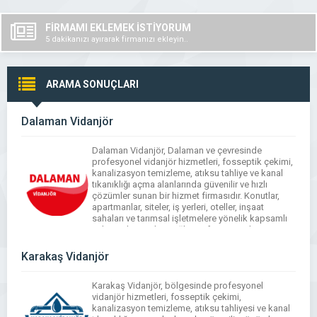
FİRMAMI EKLEMEK İSTİYORUM
5 dakikanızı ayırarak firmanızı ekleyin..
ARAMA SONUÇLARI
Dalaman Vidanjör
Dalaman Vidanjör, Dalaman ve çevresinde
profesyonel vidanjör hizmetleri, fosseptik çekimi,
kanalizasyon temizleme, atıksu tahliye ve kanal
tıkanıklığı açma alanlarında güvenilir ve hızlı
çözümler sunan bir hizmet firmasıdır. Konutlar,
apartmanlar, siteler, iş yerleri, oteller, inşaat
sahaları ve tarımsal işletmelere yönelik kapsamlı
vidanjör hizmetleri sağlayan firma, modern ve
yüksek kapasiteli araç filosu ile hijyen ve çevre
kurallarına […]
Karakaş Vidanjör
Karakaş Vidanjör, bölgesinde profesyonel
vidanjör hizmetleri, fosseptik çekimi,
kanalizasyon temizleme, atıksu tahliyesi ve kanal