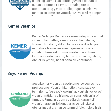
tıkanıklığı açma alanlarında güvenilir çözümler
sunan bir firmadır. Firma; konutlar, siteler,
apartmanlar, iş yerleri, oteller, inşaat alanları ve
tarımsal işletmelere yönelik hızlı ve etkili vidanjör
hizmetleri sağlar. Modern ekipmanlara sahip araç
filosu ve deneyimli operatör kadrosu ile hijyen ve
çevre kurallarına […]
Kemer Vidanjör
Kemer Vidanjör, Kemer ve çevresinde profesyonel
vidanjör hizmetleri, kanalizasyon temizleme,
fosseptik çekimi, atıksu tahliye ve acil vidanjör
müdahale hizmetleri sunan güvenilir bir atık
yönetimi firmasıdır. Firma, modern ve yüksek
kapasiteli vidanjör araç filosu ile konutlar, siteler,
oteller, iş yerleri, inşaat sahaları ve tarımsal
alanlarda hızlı ve etkili çözümler sağlar. Kemer
Vidanjör, çevre ve insan sağlığını […]
Seydikemer Vidanjör
Seydikemer Vidanjör, Seydikemer ve çevresinde
profesyonel vidanjör hizmetleri, kanalizasyon
temizleme, fosseptik çekimi, atıksu tahliye ve acil
vidanjör müdahale hizmetleri sunan güvenilir bir
firmadır. Firma, modern ve yüksek kapasiteli
vidanjör araçları ile konutlar, iş yerleri, siteler,
oteller, inşaat alanları ve tarımsal işletmelere hızlı