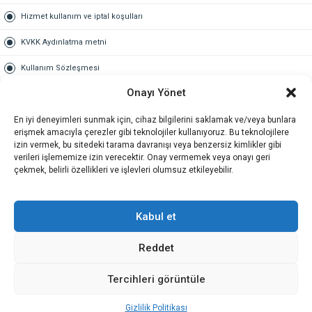
Hizmet kullanım ve iptal koşulları
KVKK Aydınlatma metni
Kullanım Sözleşmesi
Onayı Yönet
Gold Üyelik
En iyi deneyimleri sunmak için, cihaz bilgilerini saklamak ve/veya bunlara
Gold üyelik nedir
erişmek amacıyla çerezler gibi teknolojiler kullanıyoruz. Bu teknolojilere
izin vermek, bu sitedeki tarama davranışı veya benzersiz kimlikler gibi
Kariyer
verileri işlememize izin verecektir. Onay vermemek veya onayı geri
çekmek, belirli özellikleri ve işlevleri olumsuz etkileyebilir.
İş Başvuru Formu
İletişim
Kabul et
Reddet
İletişim
Tercihleri görüntüle
Gizlilik Politikası