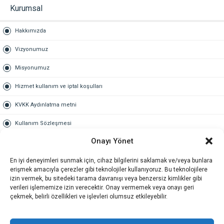
Kurumsal
Hakkımızda
Vizyonumuz
Misyonumuz
Hizmet kullanım ve iptal koşulları
KVKK Aydınlatma metni
Kullanım Sözleşmesi
Onayı Yönet
Gold Üyelik
En iyi deneyimleri sunmak için, cihaz bilgilerini saklamak ve/veya bunlara
Gold üyelik nedir
erişmek amacıyla çerezler gibi teknolojiler kullanıyoruz. Bu teknolojilere
izin vermek, bu sitedeki tarama davranışı veya benzersiz kimlikler gibi
Kariyer
verileri işlememize izin verecektir. Onay vermemek veya onayı geri
çekmek, belirli özellikleri ve işlevleri olumsuz etkileyebilir.
İş Başvuru Formu