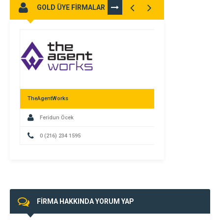
GOLD ÜYE FİRMALAR
TÜMÜNÜ
GÖR
TheAgentWorks
Feridun Öcek
0 (216) 234 1595
FİRMA HAKKINDA YORUM YAP