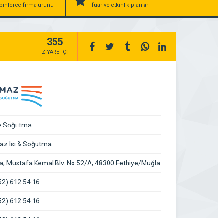
binlerce firma ürünü
fuar ve etkinlik planları
355
ZİYARETÇİ
ve Soğutma
az Isı & Soğutma
a, Mustafa Kemal Blv. No:52/A, 48300 Fethiye/Muğla
52) 612 54 16
52) 612 54 16