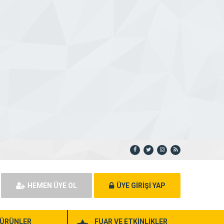
HEMEN ÜYE OL
ÜYE GİRİŞİ YAP
ÜRÜNLER
FUAR VE ETKİNLİKLER