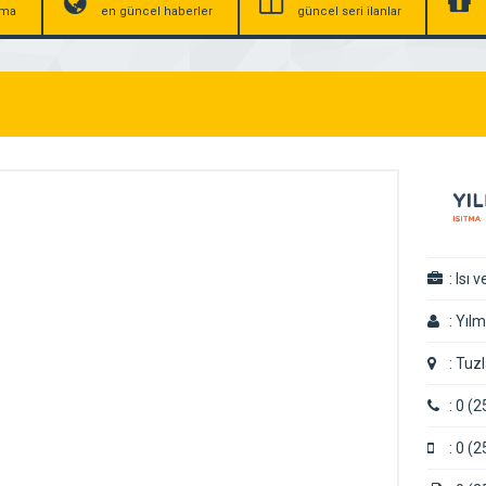
irma
en güncel haberler
güncel seri ilanlar
:
Isı 
:
Yılm
:
Tuzl
:
0 (2
:
0 (2