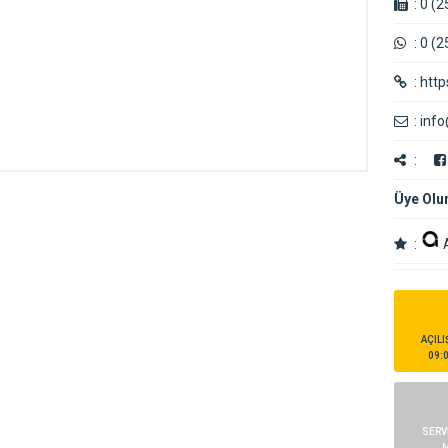
:
0 (2
:
0 (2
:
http
:
info
:
Üye Olu
:
AÇILI
09:0
SERV