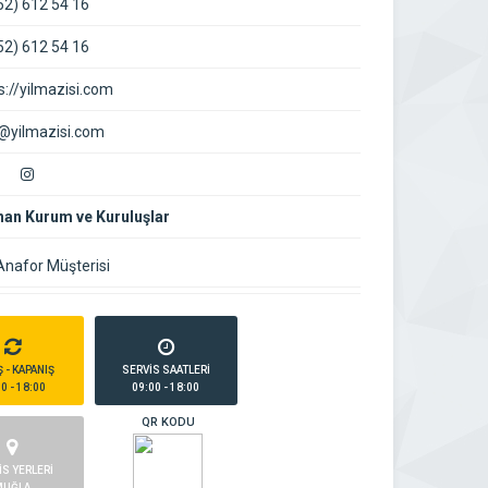
52) 612 54 16
52) 612 54 16
s://yilmazisi.com
@yilmazisi.com
nan Kurum ve Kuruluşlar
Anafor Müşterisi
Ş - KAPANIŞ
SERVİS SAATLERİ
0 - 18:00
09:00 - 18:00
QR KODU
İS YERLERİ
MUĞLA