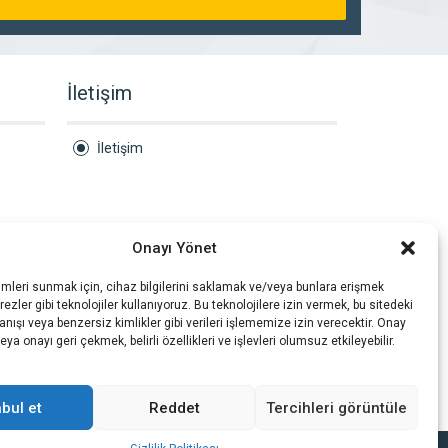
İletişim
İletişim
Onayı Yönet
imleri sunmak için, cihaz bilgilerini saklamak ve/veya bunlara erişmek
ezler gibi teknolojiler kullanıyoruz. Bu teknolojilere izin vermek, bu sitedeki
nışı veya benzersiz kimlikler gibi verileri işlememize izin verecektir. Onay
a onayı geri çekmek, belirli özellikleri ve işlevleri olumsuz etkileyebilir.
bul et
Reddet
Tercihleri görüntüle