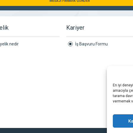
MESAJI FİRMAYA GÖNDER
elik
Kariyer
yelik nedir
İş Başvuru Formu
En iyi deney
amacıyla çer
tarama davra
vermemek vey
Ka