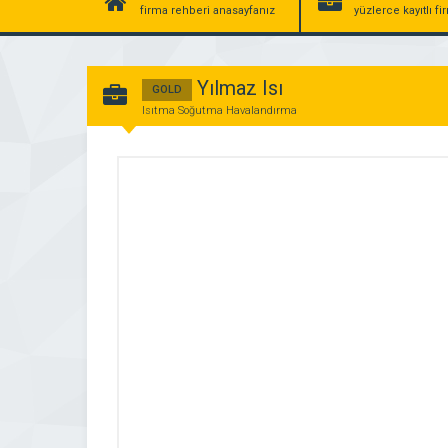
firma rehberi anasayfanız
yüzlerce kayıtlı f
Yılmaz Isı
GOLD
Isıtma Soğutma Havalandırma