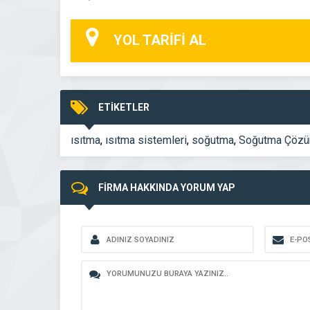
YOL TARİFİ AL
ETİKETLER
ısıtma
,
ısıtma sistemleri
,
soğutma
,
Soğutma Çözü
FİRMA HAKKINDA YORUM YAP