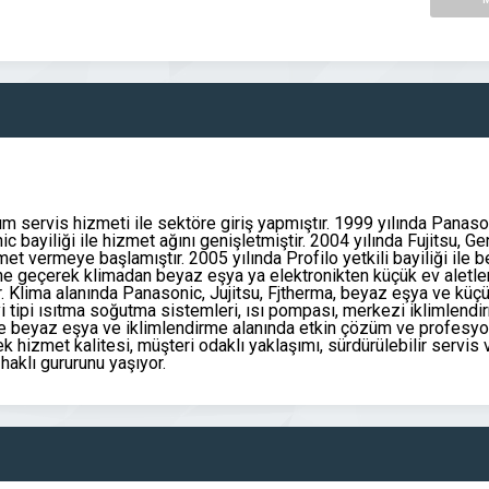
m servis hizmeti ile sektöre giriş yapmıştır. 1999 yılında Panason
bayiliği ile hizmet ağını genişletmiştir. 2004 yılında Fujitsu, Ge
zmet vermeye başlamıştır. 2005 yılında Profilo yetkili bayiliği ile
 geçerek klimadan beyaz eşya ya elektronikten küçük ev aletleri
r. Klima alanında Panasonic, Jujitsu, Fjtherma, beyaz eşya ve küçü
ayi tipi ısıtma soğutma sistemleri, ısı pompası, merkezi iklimlend
eriyle beyaz eşya ve iklimlendirme alanında etkin çözüm ve profes
k hizmet kalitesi, müşteri odaklı yaklaşımı, sürdürülebilir servis
haklı gururunu yaşıyor.