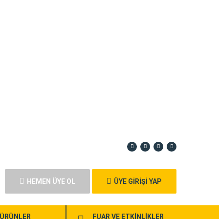
HEMEN ÜYE OL
ÜYE GİRİŞİ YAP
ÜRÜNLER
FUAR VE ETKİNLİKLER