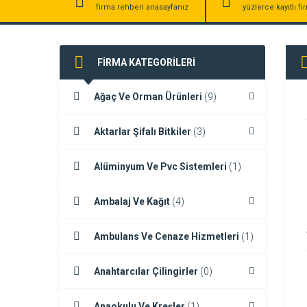
firma rehberi anasayfanız
yüzlerce kayıtlı f
FİRMA KATEGORİLERİ
Ağaç Ve Orman Ürünleri
(9)
Aktarlar Şifalı Bitkiler
(3)
Alüminyum Ve Pvc Sistemleri
(1)
Ambalaj Ve Kağıt
(4)
Ambulans Ve Cenaze Hizmetleri
(1)
Anahtarcılar Çilingirler
(0)
Anaokulu Ve Kreşler
(1)