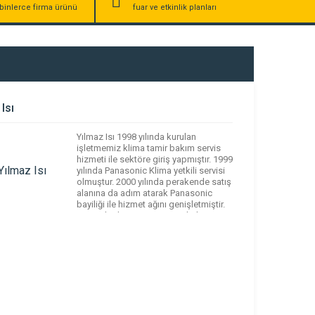
binlerce firma ürünü
fuar ve etkinlik planları
Isı
Yılmaz Isı 1998 yılında kurulan
işletmemiz klima tamir bakım servis
hizmeti ile sektöre giriş yapmıştır. 1999
yılında Panasonic Klima yetkili servisi
olmuştur. 2000 yılında perakende satış
alanına da adım atarak Panasonic
bayiliği ile hizmet ağını genişletmiştir.
2004 yılında Fujitsu, General Klima
bayiliği ve yetkili servis anlaşması ile,
aynı çatı altında 2 dev Japon markası
ile […]