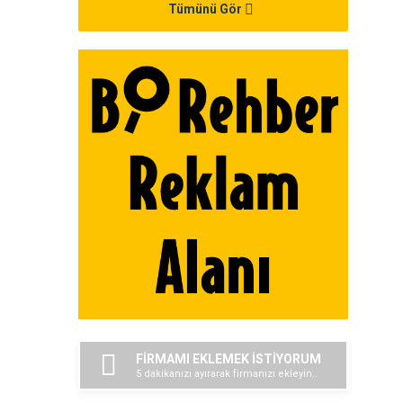
Tümünü Gör
FİRMAMI EKLEMEK İSTİYORUM
5 dakikanızı ayırarak firmanızı ekleyin..