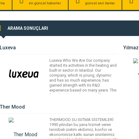
irma
en güncel haberler
güncel seri ilanlar
ARAMA SONUÇLARI
Luxeva
Yılmaz 
Luxeva Who We Are Our company
started its activities in the heating and
built-in sector in Istanbul. Our
company, which is young, dynamic
and has so much experience, has
gained strength with its R&D
experience based on many years. The
fact that the products are efficient,
aesthetic, ergonomic and
environmentalist attracts attention in
Ther Mood
the European, […]
THERMOOD SU ISITMA SİSTEMLERİ
1990 yılından bu yana hizmet veren
tecrübeli üretim ekibimiz, konfor ve
ekonominize katkı sunan ürünlerimiz