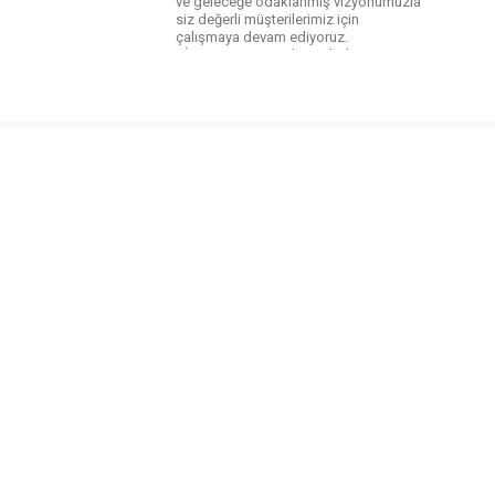
ve geleceğe odaklanmış vizyonumuzla
siz değerli müşterilerimiz için
çalışmaya devam ediyoruz.
VİZYONUMUZ Herkesin kolayca
erişilebileceği bir sıcak su imkanı
oluşturmak. MİSYONUMUZ Ekonomik,
çevreci, bütçe dostu, pratik ürünler
üreterek insanların konforuna katkı
sunmak. ANINDA SICAK SU, ANINDA
[…]