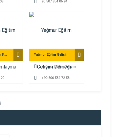
 08
90 507 854 06 94
AltınaKalem Eğitim Kültür ve Yardımlaşma Derneği
Yağmur Eğitim Gelişim Derneği
Yağmur Eğitim Gelişim
 20
Derneği
+90 506 584 72 58