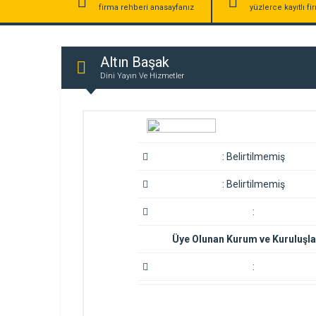
firma rehberi anasayfanız
yüzlerce kayıtlı f
Altın Başak
Dini Yayın Ve Hizmetler
:
Belirtilmemiş
:
Belirtilmemiş
:
Üye Olunan Kurum ve Kuruluşla
: