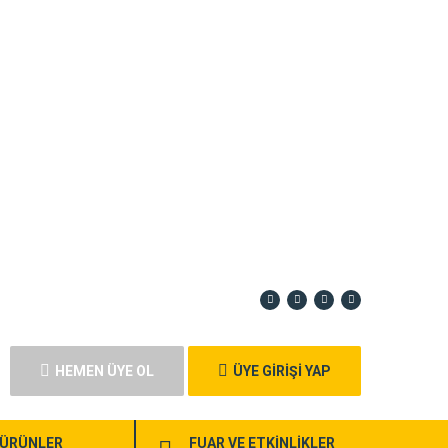
HEMEN ÜYE OL
ÜYE GİRİŞİ YAP
ÜRÜNLER
FUAR VE ETKİNLİKLER