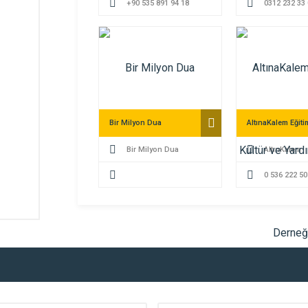
+90 535 891 94 18
0312 232 33
Bir Milyon Dua
Bir Milyon Dua
AltınKalem
0 536 222 50