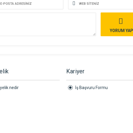
YORUM YA
elik
Kariyer
yelik nedir
İş Başvuru Formu