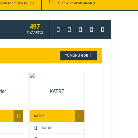
binlerce firma ürünü
fuar ve etkinlik planları
497
ZİYARETÇİ
TÜMÜNÜ GÖR
KATRE
KATRE