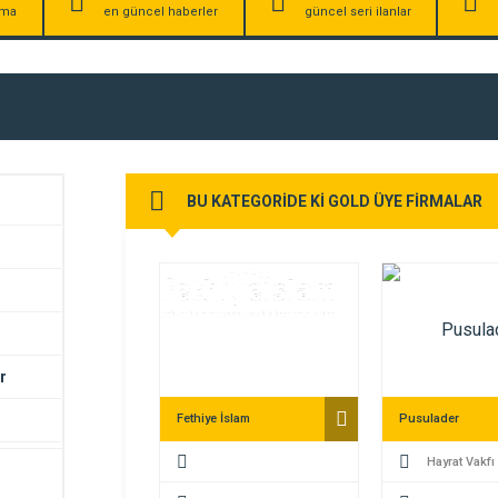
irma
en güncel haberler
güncel seri ilanlar
BU KATEGORİDE Kİ GOLD ÜYE FİRMALAR
r
Fethiye İslam
Pusulader
Hayrat Vakfı