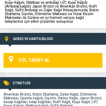
Kuşe Kağıdı: (Matbaa ve ambalaj) LVC Kuşe Kağıdı:
(Ambalaj kağıdı) Japon Bristol ve Amerikan Bristol, Kraft
Kağit, Sülfit Ambalaj ve Diğer Kağıt İhtiyaçlarınızda, Bobin
Ebatlama, Giyotin, Dilimleme Makinası ve Hızar Kesim
Makinaları ile Sizlere en iyi hizmeti veriyor, kağıt
talepleriniz için etkin çözümler sunuyoruz.
ADRES VE HARİTA BİLGİSİ
YOL TARİFİ AL
ETİKETLER
Amerikan Bristol
,
Bobin Ebatlama
,
Dijital Kağıt
,
Dilimleme
Makinası
,
Gazete kağıdı
,
Giyotin
,
Hamur Kağıt
,
Japon Bristol
,
kasap kağıtları
,
kitap kağıtları
,
Kraft Kağit
,
Kuşe Kağıt
,
LVC
Kese Kağıdı
,
Matbaa kağıdı
,
Sülfit Ambalaj