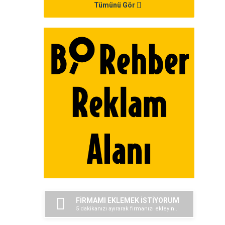
Tümünü Gör
FİRMAMI EKLEMEK İSTİYORUM
5 dakikanızı ayırarak firmanızı ekleyin..