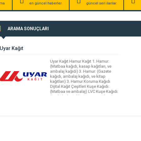
irma
en güncel haberler
güncel seri ilanlar
ARAMA SONUÇLARI
Uyar Kağıt
Uyar Kağıt Hamur Kağıt 1. Hamur:
(Matbaa kağıdı, kasap kağıtları, ve
ambalaj kağıdı) 3. Hamur: (Gazete
kağıdı, ambalaj kağıdı, ve kitap
kağıtları) 3. Hamur Koruma Kağıdı
Dijital Kağıt Çeşitleri Kuşe Kağıdı:
(Matbaa ve ambalaj) LVC Kuşe Kağıdı:
(Ambalaj kağıdı) Japon Bristol ve
Amerikan Bristol, Kraft Kağit, Sülfit
Ambalaj ve Diğer Kağıt İhtiyaçlarınızda,
Bobin Ebatlama, Giyotin, […]