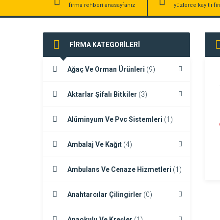
firma rehberi anasayfanız
yüzlerce kayıtlı f
FİRMA KATEGORİLERİ
Ağaç Ve Orman Ürünleri
(9)
Aktarlar Şifalı Bitkiler
(3)
Alüminyum Ve Pvc Sistemleri
(1)
Ambalaj Ve Kağıt
(4)
Ambulans Ve Cenaze Hizmetleri
(1)
Anahtarcılar Çilingirler
(0)
Anaokulu Ve Kreşler
(1)