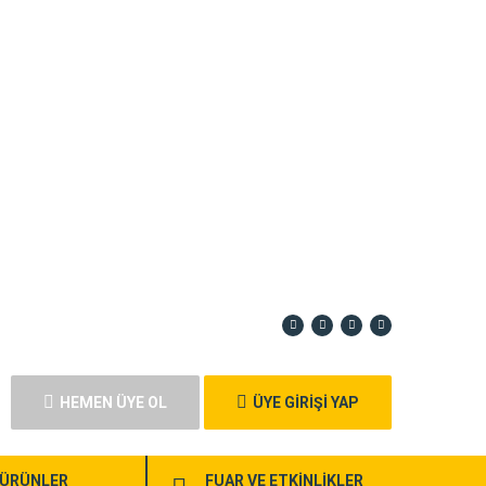
HEMEN ÜYE OL
ÜYE GİRİŞİ YAP
ÜRÜNLER
FUAR VE ETKİNLİKLER