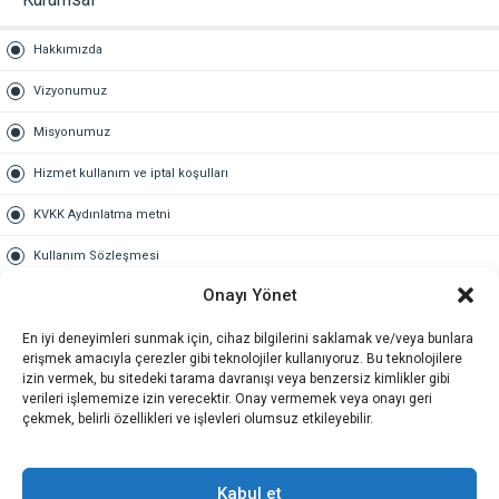
Hakkımızda
Vizyonumuz
Misyonumuz
Hizmet kullanım ve iptal koşulları
KVKK Aydınlatma metni
Kullanım Sözleşmesi
Onayı Yönet
Gold Üyelik
En iyi deneyimleri sunmak için, cihaz bilgilerini saklamak ve/veya bunlara
Gold üyelik nedir
erişmek amacıyla çerezler gibi teknolojiler kullanıyoruz. Bu teknolojilere
izin vermek, bu sitedeki tarama davranışı veya benzersiz kimlikler gibi
Kariyer
verileri işlememize izin verecektir. Onay vermemek veya onayı geri
çekmek, belirli özellikleri ve işlevleri olumsuz etkileyebilir.
İş Başvuru Formu
İletişim
Kabul et