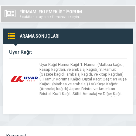
FİRMAMI EKLEMEK İSTİYORUM
5 dakikanızı ayırarak firmanızı ekleyin..
ARAMA SONUÇLARI
Uyar Kağıt
Uyar Kağıt Hamur Kağıt 1. Hamur: (Matbaa kağıdı,
kasap kağıtları, ve ambalaj kağıdı) 3. Hamur:
(Gazete kağıdı, ambalaj kağıdı, ve kitap kağıtları)
3. Hamur Koruma Kağıdı Dijital Kağıt Çeşitleri Kuşe
Kağıdı: (Matbaa ve ambalaj) LVC Kuşe Kağıdı:
(Ambalaj kağıdı) Japon Bristol ve Amerikan
Bristol, Kraft Kağit, Sülfit Ambalaj ve Diğer Kağıt
İhtiyaçlarınızda, Bobin Ebatlama, Giyotin, […]
Kurumsal