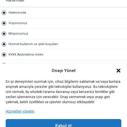
Hakkımızda
Vizyonumuz
Misyonumuz
Hizmet kullanım ve iptal koşulları
KVKK Aydınlatma metni
Kullanım Sözleşmesi
Onayı Yönet
Gold Üyelik
En iyi deneyimleri sunmak için, cihaz bilgilerini saklamak ve/veya bunlara
erişmek amacıyla çerezler gibi teknolojiler kullanıyoruz. Bu teknolojilere
Gold üyelik nedir
izin vermek, bu sitedeki tarama davranışı veya benzersiz kimlikler gibi
verileri işlememize izin verecektir. Onay vermemek veya onayı geri
Kariyer
çekmek, belirli özellikleri ve işlevleri olumsuz etkileyebilir.
Hizmetleri yönetin
İş Başvuru Formu
İletişim
Kabul et