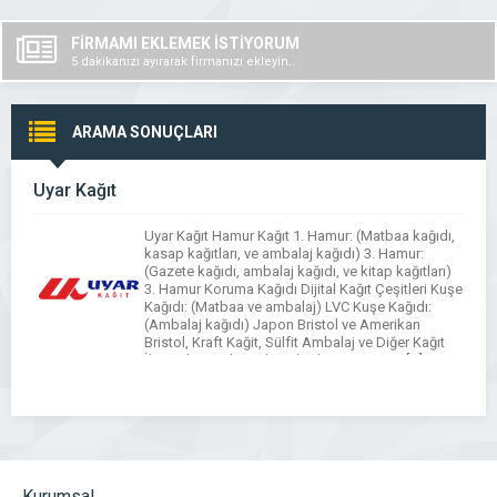
FİRMAMI EKLEMEK İSTİYORUM
5 dakikanızı ayırarak firmanızı ekleyin..
ARAMA SONUÇLARI
Uyar Kağıt
Uyar Kağıt Hamur Kağıt 1. Hamur: (Matbaa kağıdı,
kasap kağıtları, ve ambalaj kağıdı) 3. Hamur:
(Gazete kağıdı, ambalaj kağıdı, ve kitap kağıtları)
3. Hamur Koruma Kağıdı Dijital Kağıt Çeşitleri Kuşe
Kağıdı: (Matbaa ve ambalaj) LVC Kuşe Kağıdı:
(Ambalaj kağıdı) Japon Bristol ve Amerikan
Bristol, Kraft Kağit, Sülfit Ambalaj ve Diğer Kağıt
İhtiyaçlarınızda, Bobin Ebatlama, Giyotin, […]
Kurumsal