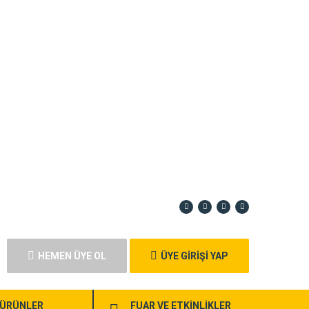
HEMEN ÜYE OL
ÜYE GİRİŞİ YAP
ÜRÜNLER
FUAR VE ETKİNLİKLER