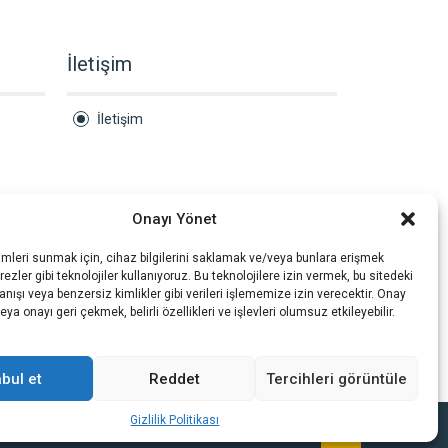
İletişim
İletişim
Onayı Yönet
imleri sunmak için, cihaz bilgilerini saklamak ve/veya bunlara erişmek
ezler gibi teknolojiler kullanıyoruz. Bu teknolojilere izin vermek, bu sitedeki
nışı veya benzersiz kimlikler gibi verileri işlememize izin verecektir. Onay
a onayı geri çekmek, belirli özellikleri ve işlevleri olumsuz etkileyebilir.
bul et
Reddet
Tercihleri görüntüle
Gizlilik Politikası