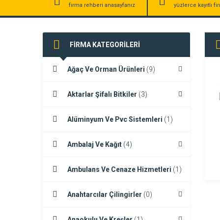
firma rehberi anasayfanız
yüzlerce kayıtlı f
FİRMA KATEGORİLERİ
Ağaç Ve Orman Ürünleri
(9)
Aktarlar Şifalı Bitkiler
(3)
Alüminyum Ve Pvc Sistemleri
(1)
Ambalaj Ve Kağıt
(4)
Ambulans Ve Cenaze Hizmetleri
(1)
Anahtarcılar Çilingirler
(0)
Anaokulu Ve Kreşler
(1)