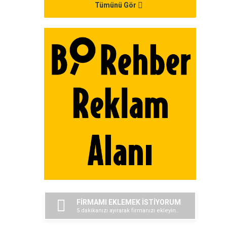
Tümünü Gör
FİRMAMI EKLEMEK İSTİYORUM
5 dakikanızı ayırarak firmanızı ekleyin..