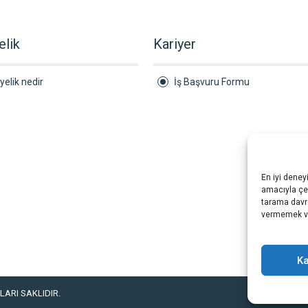
elik
Kariyer
yelik nedir
İş Başvuru Formu
En iyi deney
amacıyla çer
tarama davra
vermemek vey
Ka
ARI SAKLIDIR.