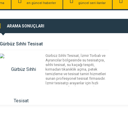
irma
en güncel haberler
güncel seri ilanlar
ARAMA SONUÇLARI
Gürbüz Sıhhi Tesisat
Gürbüz Sıhhi Tesisat, İzmir Torbalı ve
Ayrancılar bölgesinde su tesisatçısı,
sıhhi tesisat, su kaçağı tespiti,
kırmadan tıkanıklık açma, petek
temizleme ve tesisat tamiri hizmetleri
sunan profesyonel tesisat firmasıdır.
İzmir tesisatçı arayanlar için hızlı
servis, uygun fiyatlı ve garantili 7/24
tesisat hizmeti sağlamaktadır.