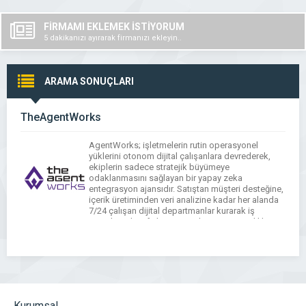
FİRMAMI EKLEMEK İSTİYORUM
5 dakikanızı ayırarak firmanızı ekleyin..
ARAMA SONUÇLARI
TheAgentWorks
AgentWorks; işletmelerin rutin operasyonel
yüklerini otonom dijital çalışanlara devrederek,
ekiplerin sadece stratejik büyümeye
odaklanmasını sağlayan bir yapay zeka
entegrasyon ajansıdır. Satıştan müşteri desteğine,
içerik üretiminden veri analizine kadar her alanda
7/24 çalışan dijital departmanlar kurarak iş
süreçlerinde sıfır hata ve maksimum verimlilik
mimarisi inşa ediyoruz.
Kurumsal