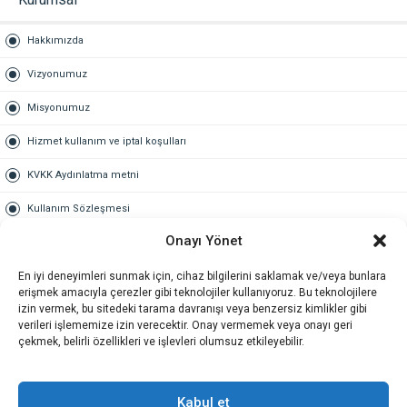
Hakkımızda
Vizyonumuz
Misyonumuz
Hizmet kullanım ve iptal koşulları
KVKK Aydınlatma metni
Kullanım Sözleşmesi
Onayı Yönet
Gold Üyelik
En iyi deneyimleri sunmak için, cihaz bilgilerini saklamak ve/veya bunlara
Gold üyelik nedir
erişmek amacıyla çerezler gibi teknolojiler kullanıyoruz. Bu teknolojilere
izin vermek, bu sitedeki tarama davranışı veya benzersiz kimlikler gibi
Kariyer
verileri işlememize izin verecektir. Onay vermemek veya onayı geri
çekmek, belirli özellikleri ve işlevleri olumsuz etkileyebilir.
İş Başvuru Formu
İletişim
Kabul et