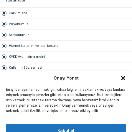
Hakkımızda
Vizyonumuz
Misyonumuz
Hizmet kullanım ve iptal koşulları
KVKK Aydınlatma metni
Kullanım Sözleşmesi
Onayı Yönet
Gold Üyelik
En iyi deneyimleri sunmak için, cihaz bilgilerini saklamak ve/veya bunlara
Gold üyelik nedir
erişmek amacıyla çerezler gibi teknolojiler kullanıyoruz. Bu teknolojilere
izin vermek, bu sitedeki tarama davranışı veya benzersiz kimlikler gibi
Kariyer
verileri işlememize izin verecektir. Onay vermemek veya onayı geri
çekmek, belirli özellikleri ve işlevleri olumsuz etkileyebilir.
İş Başvuru Formu
İletişim
Kabul et