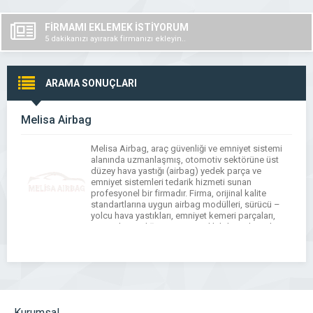
FİRMAMI EKLEMEK İSTİYORUM
5 dakikanızı ayırarak firmanızı ekleyin..
ARAMA SONUÇLARI
Melisa Airbag
Melisa Airbag, araç güvenliği ve emniyet sistemi
alanında uzmanlaşmış, otomotiv sektörüne üst
düzey hava yastığı (airbag) yedek parça ve
emniyet sistemleri tedarik hizmeti sunan
profesyonel bir firmadır. Firma, orijinal kalite
standartlarına uygun airbag modülleri, sürücü –
yolcu hava yastıkları, emniyet kemeri parçaları,
sensörler ve diğer araç güvenlik bileşenlerini hem
bireysel müşterilere hem de otomotiv servislerine
[…]
Kurumsal