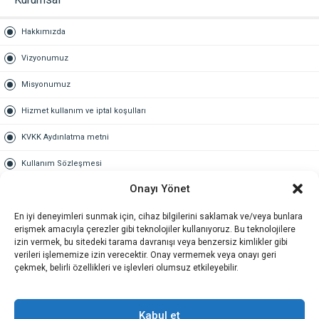
Hakkımızda
Vizyonumuz
Misyonumuz
Hizmet kullanım ve iptal koşulları
KVKK Aydınlatma metni
Kullanım Sözleşmesi
Onayı Yönet
Gold Üyelik
En iyi deneyimleri sunmak için, cihaz bilgilerini saklamak ve/veya bunlara
Gold üyelik nedir
erişmek amacıyla çerezler gibi teknolojiler kullanıyoruz. Bu teknolojilere
izin vermek, bu sitedeki tarama davranışı veya benzersiz kimlikler gibi
Kariyer
verileri işlememize izin verecektir. Onay vermemek veya onayı geri
çekmek, belirli özellikleri ve işlevleri olumsuz etkileyebilir.
İş Başvuru Formu
İletişim
Kabul et