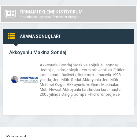
FİRMAMI EKLEMEK İSTİYORUM
5 dakikanızı ayırarak firmanızı ekleyin..
ARAMA SONUÇLARI
Akkoyunlu Makina Sondaj
Akkoyunlu Sondaj Sıcak ve soğuk su sondajı,
Jeolojik, Hidrojeolojik-Jeoteknik-Jeofizik Etütler
konularında faaliyet göstermek amacıyla 1998
yılında, Jeo. Müh. Sedat Akkoyunlu Jeo. Müh.
Mehmet Özgür Akkoyunlu ve Gemi Makinaları
Müh. Nevzat Akkoyunlu tarafından kurulmuştur.
2005 yılında Dalgıç pompa –hidrofor proje ve
taahhüt alanlarında hizmet vermek amacıyla
Akkoyunlu Sondaj Makine Uzay Çağı Şubesini
açmış ve halen faaliyetlerine […]
Kurumsal