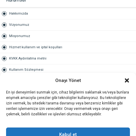
Hakkımızda
Vizyonumuz
Misyonumuz
Hizmet kullanım ve iptal koşulları
KVKK Aydınlatma metni
Kullanım Sözleşmesi
Onayı Yönet
Gold Üyelik
En iyi deneyimleri sunmak için, cihaz bilgilerini saklamak ve/veya bunlara
Gold üyelik nedir
erişmek amacıyla çerezler gibi teknolojiler kullanıyoruz. Bu teknolojilere
izin vermek, bu sitedeki tarama davranışı veya benzersiz kimlikler gibi
Kariyer
verileri işlememize izin verecektir. Onay vermemek veya onayı geri
çekmek, belirli özellikleri ve işlevleri olumsuz etkileyebilir.
İş Başvuru Formu
İletişim
Kabul et