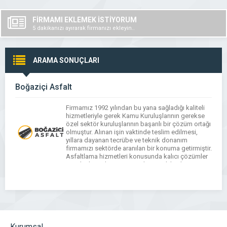
FİRMAMI EKLEMEK İSTİYORUM
5 dakikanızı ayırarak firmanızı ekleyin..
ARAMA SONUÇLARI
Boğaziçi Asfalt
Firmamız 1992 yılından bu yana sağladığı kaliteli
hizmetleriyle gerek Kamu Kuruluşlarının gerekse
özel sektör kuruluşlarının başarılı bir çözüm ortağı
olmuştur. Alınan işin vaktinde teslim edilmesi,
yıllara dayanan tecrübe ve teknik donanım
firmamızı sektörde aranılan bir konuma getirmiştir.
Asfaltlama hizmetleri konusunda kalıcı çözümler
ancak alanında uzman ve deneyimli kişilerin
hassas uygulama bilinciyle gerçekleşebilir.
Firmamız, verdiği uygun […]
Kurumsal