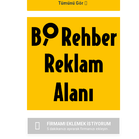
Tümünü Gör
FİRMAMI EKLEMEK İSTİYORUM
5 dakikanızı ayırarak firmanızı ekleyin..