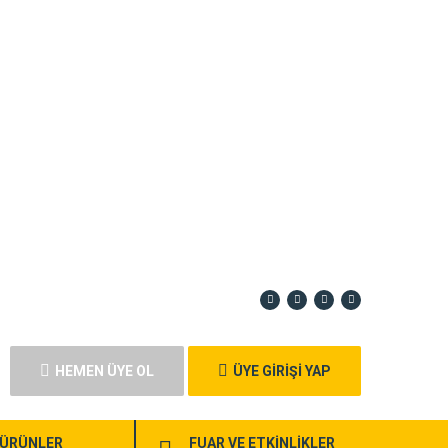
HEMEN ÜYE OL
ÜYE GİRİŞİ YAP
ÜRÜNLER
FUAR VE ETKİNLİKLER