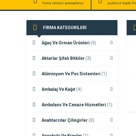
firma rehberi anasayfanız
yüzlerce kayıtlı f
FİRMA KATEGORİLERİ
Ağaç Ve Orman Ürünleri
(9)
Aktarlar Şifalı Bitkiler
(3)
Alüminyum Ve Pvc Sistemleri
(1)
Ambalaj Ve Kağıt
(4)
Ambulans Ve Cenaze Hizmetleri
(1)
Anahtarcılar Çilingirler
(0)
Anaokulu Ve Kreşler
(1)