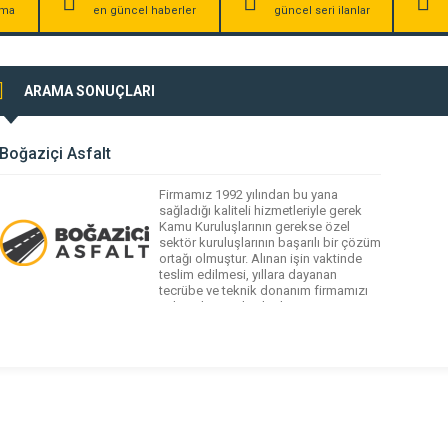
irma
en güncel haberler
güncel seri ilanlar
ARAMA SONUÇLARI
Boğaziçi Asfalt
Firmamız 1992 yılından bu yana
sağladığı kaliteli hizmetleriyle gerek
Kamu Kuruluşlarının gerekse özel
sektör kuruluşlarının başarılı bir çözüm
ortağı olmuştur. Alınan işin vaktinde
teslim edilmesi, yıllara dayanan
tecrübe ve teknik donanım firmamızı
sektörde aranılan bir konuma
getirmiştir. Asfaltlama hizmetleri
konusunda kalıcı çözümler ancak
alanında uzman ve deneyimli kişilerin
hassas uygulama bilinciyle
gerçekleşebilir. Firmamız, verdiği
uygun […]