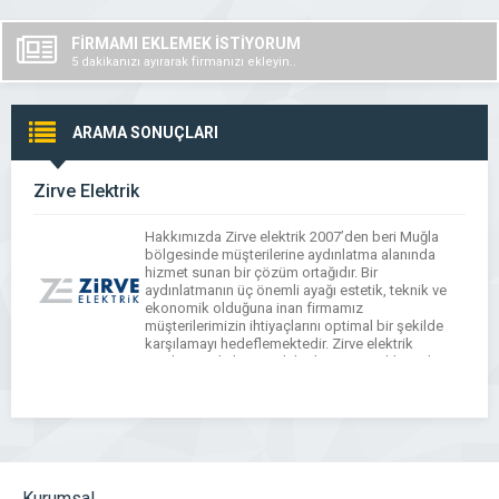
FİRMAMI EKLEMEK İSTİYORUM
5 dakikanızı ayırarak firmanızı ekleyin..
ARAMA SONUÇLARI
Zirve Elektrik
Hakkımızda Zirve elektrik 2007’den beri Muğla
bölgesinde müşterilerine aydınlatma alanında
hizmet sunan bir çözüm ortağıdır. Bir
aydınlatmanın üç önemli ayağı estetik, teknik ve
ekonomik olduğuna inan firmamız
müşterilerimizin ihtiyaçlarını optimal bir şekilde
karşılamayı hedeflemektedir. Zirve elektrik
modern aydınlatma, elektrik proje, taahhüt işleri ve
bakım hizmetleri alanlarında faaliyet göstermekte
ve iş ortakları ile profesyonel çözümler
sunmaktadır. […]
Kurumsal