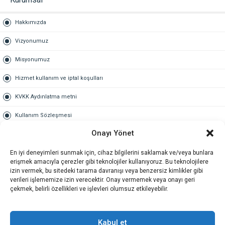
Hakkımızda
Vizyonumuz
Misyonumuz
Hizmet kullanım ve iptal koşulları
KVKK Aydınlatma metni
Kullanım Sözleşmesi
Onayı Yönet
Gold Üyelik
En iyi deneyimleri sunmak için, cihaz bilgilerini saklamak ve/veya bunlara
Gold üyelik nedir
erişmek amacıyla çerezler gibi teknolojiler kullanıyoruz. Bu teknolojilere
izin vermek, bu sitedeki tarama davranışı veya benzersiz kimlikler gibi
Kariyer
verileri işlememize izin verecektir. Onay vermemek veya onayı geri
çekmek, belirli özellikleri ve işlevleri olumsuz etkileyebilir.
İş Başvuru Formu
İletişim
Kabul et