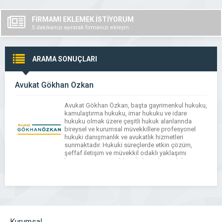
FİRMAMI EKLEMEK İSTİYORUM
5 dakikanızı ayırarak firmanızı ekleyin..
ARAMA SONUÇLARI
Avukat Gökhan Özkan
Avukat Gökhan Özkan, başta gayrimenkul hukuku,
kamulaştırma hukuku, imar hukuku ve idare
hukuku olmak üzere çeşitli hukuk alanlarında
bireysel ve kurumsal müvekkillere profesyonel
hukuki danışmanlık ve avukatlık hizmetleri
sunmaktadır. Hukuki süreçlerde etkin çözüm,
şeffaf iletişim ve müvekkil odaklı yaklaşımı
benimseyen Av. Gökhan Özkan, dava takibi,
sözleşme hazırlama ve arabuluculuk hizmetlerini
mevzuata uygun şekilde yürütmektedir.
Kurumsal