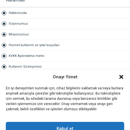
Hakkımızda
Vizyonumuz
Misyonumuz
Hizmet kullanım ve iptal koşulları
KVKK Aydınlatma metni
Kullanım Sözleşmesi
Onayı Yönet
Gold Üyelik
En iyi deneyimleri sunmak için, cihaz bilgilerini saklamak ve/veya bunlara
Gold üyelik nedir
erişmek amacıyla çerezler gibi teknolojiler kullanıyoruz. Bu teknolojilere
izin vermek, bu sitedeki tarama davranışı veya benzersiz kimlikler gibi
Kariyer
verileri işlememize izin verecektir. Onay vermemek veya onayı geri
çekmek, belirli özellikleri ve işlevleri olumsuz etkileyebilir.
İş Başvuru Formu
İletişim
Kabul et