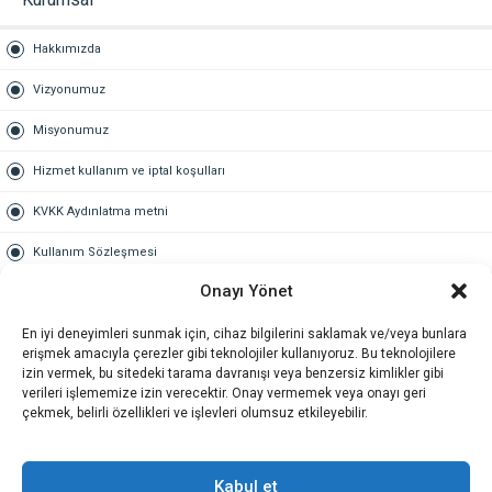
Hakkımızda
Vizyonumuz
Misyonumuz
Hizmet kullanım ve iptal koşulları
KVKK Aydınlatma metni
Kullanım Sözleşmesi
Onayı Yönet
Gold Üyelik
En iyi deneyimleri sunmak için, cihaz bilgilerini saklamak ve/veya bunlara
Gold üyelik nedir
erişmek amacıyla çerezler gibi teknolojiler kullanıyoruz. Bu teknolojilere
izin vermek, bu sitedeki tarama davranışı veya benzersiz kimlikler gibi
Kariyer
verileri işlememize izin verecektir. Onay vermemek veya onayı geri
çekmek, belirli özellikleri ve işlevleri olumsuz etkileyebilir.
İş Başvuru Formu
İletişim
Kabul et