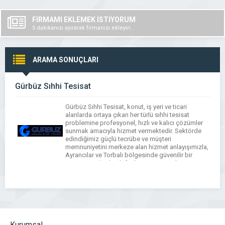
FİRMAMI EKLEMEK İSTİYORUM
5 dakikanızı ayırarak firmanızı ekleyin..
ARAMA SONUÇLARI
Gürbüz Sıhhi Tesisat
Gürbüz Sıhhi Tesisat, konut, iş yeri ve ticari
alanlarda ortaya çıkan her türlü sıhhi tesisat
problemine profesyonel, hızlı ve kalıcı çözümler
sunmak amacıyla hizmet vermektedir. Sektörde
edindiğimiz güçlü tecrübe ve müşteri
memnuniyetini merkeze alan hizmet anlayışımızla,
Ayrancılar ve Torbalı bölgesinde güvenilir bir
çözüm ortağı olarak faaliyet göstermekteyiz.
Firmamız, geleneksel tesisat uygulamalarının
ötesine geçerek modern ekipmanlar […]
Kurumsal