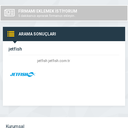
FİRMAMI EKLEMEK İSTİYORUM
5 dakikanızı ayırarak firmanızı ekleyin..
ARAMA SONUÇLARI
jetfish
jetfish jetfish.com.tr
Kurumsal