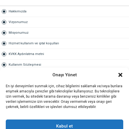
Hakkımızda
Vizyonumuz
Misyonumuz
Hizmet kullanım ve iptal koşulları
KVKK Aydınlatma metni
Kullanım Sözleşmesi
Onayı Yönet
Gold Üyelik
En iyi deneyimleri sunmak için, cihaz bilgilerini saklamak ve/veya bunlara
Gold üyelik nedir
erişmek amacıyla çerezler gibi teknolojiler kullanıyoruz. Bu teknolojilere
izin vermek, bu sitedeki tarama davranışı veya benzersiz kimlikler gibi
Kariyer
verileri işlememize izin verecektir. Onay vermemek veya onayı geri
çekmek, belirli özellikleri ve işlevleri olumsuz etkileyebilir.
İş Başvuru Formu
İletişim
Kabul et